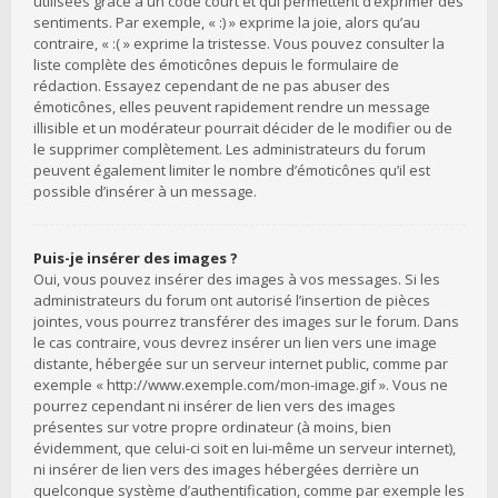
utilisées grâce à un code court et qui permettent d’exprimer des
sentiments. Par exemple, « :) » exprime la joie, alors qu’au
contraire, « :( » exprime la tristesse. Vous pouvez consulter la
liste complète des émoticônes depuis le formulaire de
rédaction. Essayez cependant de ne pas abuser des
émoticônes, elles peuvent rapidement rendre un message
illisible et un modérateur pourrait décider de le modifier ou de
le supprimer complètement. Les administrateurs du forum
peuvent également limiter le nombre d’émoticônes qu’il est
possible d’insérer à un message.
Puis-je insérer des images ?
Oui, vous pouvez insérer des images à vos messages. Si les
administrateurs du forum ont autorisé l’insertion de pièces
jointes, vous pourrez transférer des images sur le forum. Dans
le cas contraire, vous devrez insérer un lien vers une image
distante, hébergée sur un serveur internet public, comme par
exemple « http://www.exemple.com/mon-image.gif ». Vous ne
pourrez cependant ni insérer de lien vers des images
présentes sur votre propre ordinateur (à moins, bien
évidemment, que celui-ci soit en lui-même un serveur internet),
ni insérer de lien vers des images hébergées derrière un
quelconque système d’authentification, comme par exemple les