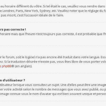
eau horaire différent du vôtre. Si tel était le cas, veuillez vous rendre dans
 Londres, Paris, New York, Sydney, etc. Veuillez noter que le réglage du
pas inscrit, c’est l’occasion idéale de le faire.
urs pas correcte !
horaire mais que l’heure n’est toujours pas correcte, il est probable que l
ur le forum, soit le logiciel n’a pas encore été traduit dans votre langue. 
tez. Si la traduction désirée n’existe pas, vous êtes libre de vous porter 
 de phpBB
® (en anglais).
 d’utilisateur ?
ilisateur lorsque vous consultez un sujet. Une d’elles peut être une ima
uer votre activité selon le nombre de messages que vous avez publié, ou per
 image connue sous le nom d’avatar qui est bien souvent unique et personn