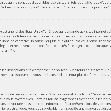
es qui ne sont pas disponibles aux visiteurs, tels que l’affichage d’avatar
s, l’adhésion à un groupe d’utilisateurs, etc. L’inscription ne vous prend 
») est une loi des États-Unis d’Amérique qui demande aux sites internet co
ts ou des tuteurs légaux des mineurs concernés. Si vous ne savez pas si
illons de contacter un conseiller juridique qui pourra vous renseigner. Ve
ale et ne doivent donc pas être contactés à ce sujet, excepté lorsque l’a
forum ? ».
vé les inscriptions afin d’empêcher les nouveaux visiteurs de s’inscrire. D
du nom d’utilisateur que vous souhaitez utiliser. Pour plus d’informations, 
otre mot de passe soient corrects. Si la fonctionnalité de la COPPA est act
s que vous avez reçues. Certains forums exigeront également que les nouvel
ez ouvrir une session ; cette information était présente lors de votre insc
urrier électronique, vous avez probablement spécifié une mauvaise adresse