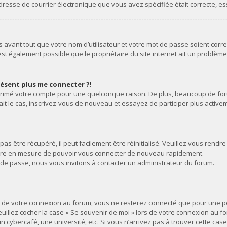
 l’adresse de courrier électronique que vous avez spécifiée était correcte,
avant tout que votre nom d’utilisateur et votre mot de passe soient correct
st également possible que le propriétaire du site internet ait un problème d
présent plus me connecter ?!
upprimé votre compte pour une quelconque raison. De plus, beaucoup de for
 était le cas, inscrivez-vous de nouveau et essayez de participer plus acti
s être récupéré, il peut facilement être réinitialisé. Veuillez vous rendre
 être en mesure de pouvoir vous connecter de nouveau rapidement.
 de passe, nous vous invitons à contacter un administrateur du forum.
rs de votre connexion au forum, vous ne resterez connecté que pour une p
 veuillez cocher la case « Se souvenir de moi » lors de votre connexion au
n cybercafé, une université, etc. Si vous n’arrivez pas à trouver cette cas