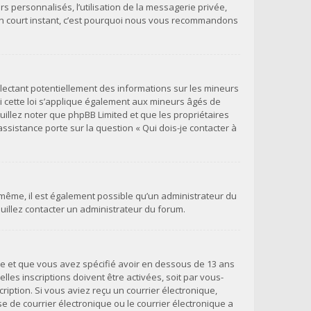
s personnalisés, l’utilisation de la messagerie privée,
qu’un court instant, c’est pourquoi nous vous recommandons
llectant potentiellement des informations sur les mineurs
 cette loi s’applique également aux mineurs âgés de
uillez noter que phpBB Limited et que les propriétaires
ssistance porte sur la question « Qui dois-je contacter à
e même, il est également possible qu’un administrateur du
veuillez contacter un administrateur du forum.
ivée et que vous avez spécifié avoir en dessous de 13 ans
les inscriptions doivent être activées, soit par vous-
ription. Si vous aviez reçu un courrier électronique,
 de courrier électronique ou le courrier électronique a