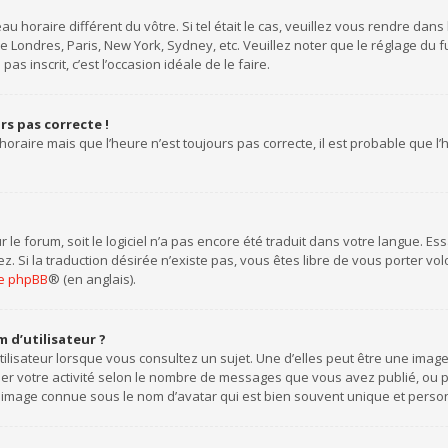
eau horaire différent du vôtre. Si tel était le cas, veuillez vous rendre dans
 Londres, Paris, New York, Sydney, etc. Veuillez noter que le réglage du
pas inscrit, c’est l’occasion idéale de le faire.
urs pas correcte !
horaire mais que l’heure n’est toujours pas correcte, il est probable que l
ur le forum, soit le logiciel n’a pas encore été traduit dans votre langue. 
tez. Si la traduction désirée n’existe pas, vous êtes libre de vous porter 
 de phpBB
® (en anglais).
 d’utilisateur ?
ilisateur lorsque vous consultez un sujet. Une d’elles peut être une ima
uer votre activité selon le nombre de messages que vous avez publié, ou per
 image connue sous le nom d’avatar qui est bien souvent unique et personn