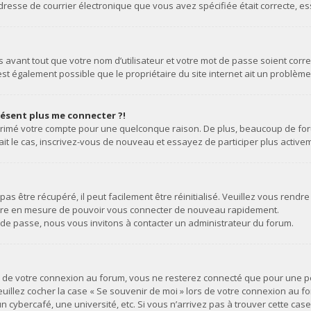
 l’adresse de courrier électronique que vous avez spécifiée était correcte,
avant tout que votre nom d’utilisateur et votre mot de passe soient correct
st également possible que le propriétaire du site internet ait un problème d
présent plus me connecter ?!
upprimé votre compte pour une quelconque raison. De plus, beaucoup de for
 était le cas, inscrivez-vous de nouveau et essayez de participer plus acti
s être récupéré, il peut facilement être réinitialisé. Veuillez vous rendre
 être en mesure de pouvoir vous connecter de nouveau rapidement.
 de passe, nous vous invitons à contacter un administrateur du forum.
rs de votre connexion au forum, vous ne resterez connecté que pour une p
 veuillez cocher la case « Se souvenir de moi » lors de votre connexion au
n cybercafé, une université, etc. Si vous n’arrivez pas à trouver cette cas