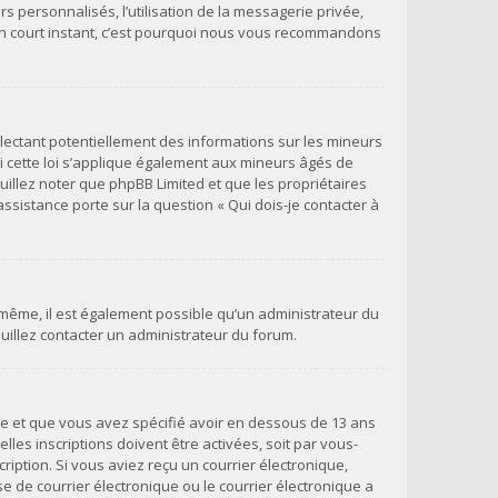
s personnalisés, l’utilisation de la messagerie privée,
qu’un court instant, c’est pourquoi nous vous recommandons
llectant potentiellement des informations sur les mineurs
 cette loi s’applique également aux mineurs âgés de
uillez noter que phpBB Limited et que les propriétaires
ssistance porte sur la question « Qui dois-je contacter à
e même, il est également possible qu’un administrateur du
veuillez contacter un administrateur du forum.
ivée et que vous avez spécifié avoir en dessous de 13 ans
les inscriptions doivent être activées, soit par vous-
ription. Si vous aviez reçu un courrier électronique,
 de courrier électronique ou le courrier électronique a