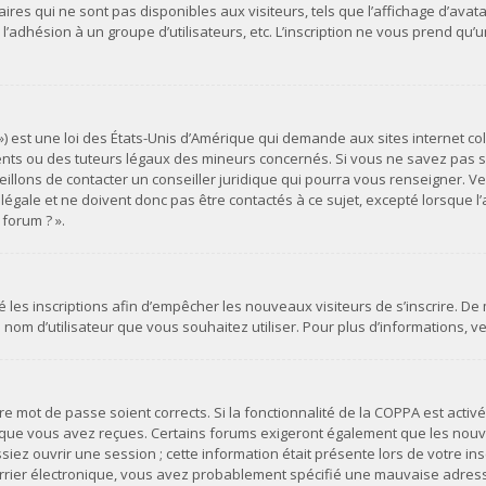
es qui ne sont pas disponibles aux visiteurs, tels que l’affichage d’avatar
s, l’adhésion à un groupe d’utilisateurs, etc. L’inscription ne vous prend 
») est une loi des États-Unis d’Amérique qui demande aux sites internet co
ts ou des tuteurs légaux des mineurs concernés. Si vous ne savez pas si
illons de contacter un conseiller juridique qui pourra vous renseigner. Ve
ale et ne doivent donc pas être contactés à ce sujet, excepté lorsque l’a
forum ? ».
vé les inscriptions afin d’empêcher les nouveaux visiteurs de s’inscrire. D
du nom d’utilisateur que vous souhaitez utiliser. Pour plus d’informations, 
otre mot de passe soient corrects. Si la fonctionnalité de la COPPA est act
s que vous avez reçues. Certains forums exigeront également que les nouvel
ez ouvrir une session ; cette information était présente lors de votre insc
urrier électronique, vous avez probablement spécifié une mauvaise adresse