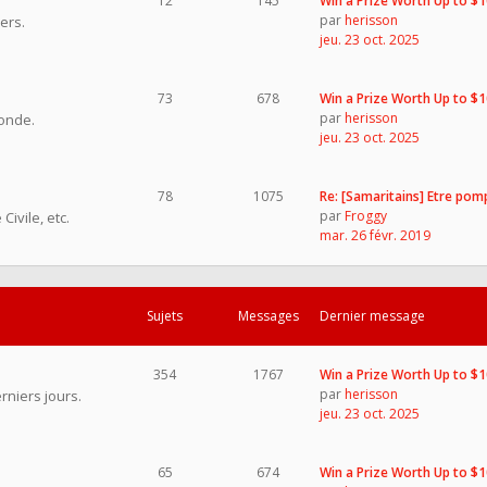
12
145
Win a Prize Worth Up to $
par
herisson
ers.
jeu. 23 oct. 2025
73
678
Win a Prize Worth Up to $
par
herisson
onde.
jeu. 23 oct. 2025
78
1075
Re: [Samaritains] Etre pom
par
Froggy
ivile, etc.
mar. 26 févr. 2019
Sujets
Messages
Dernier message
354
1767
Win a Prize Worth Up to $
par
herisson
rniers jours.
jeu. 23 oct. 2025
65
674
Win a Prize Worth Up to $