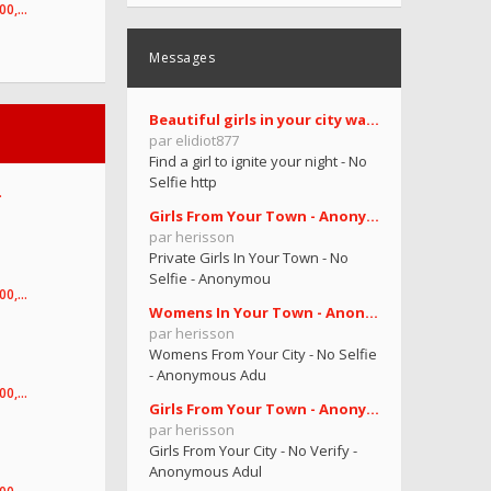
100,…
Messages
Beautiful girls in your city want you
par elidiot877
Find a girl to ignite your night - No
Selfie http
…
Girls From Your Town - Anonymous Casual Dating - N
par herisson
Private Girls In Your Town - No
Selfie - Anonymou
100,…
Womens In Your Town - Anonymous Sex Dating - No Se
par herisson
Womens From Your City - No Selfie
- Anonymous Adu
100,…
Girls From Your Town - Anonymous Adult Dating - No
par herisson
Girls From Your City - No Verify -
Anonymous Adul