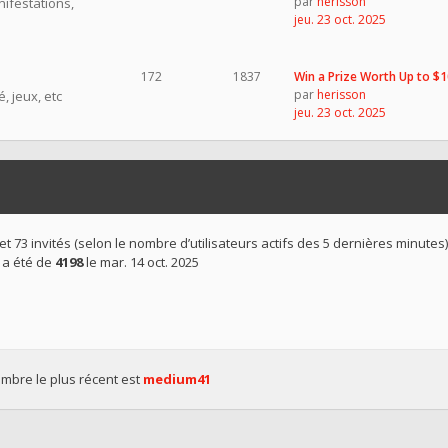
par
herisson
nifestations,
jeu. 23 oct. 2025
172
1837
Win a Prize Worth Up to $
par
herisson
, jeux, etc
jeu. 23 oct. 2025
ble et 73 invités (selon le nombre d’utilisateurs actifs des 5 dernières minutes)
 a été de
4198
le mar. 14 oct. 2025
bre le plus récent est
medium41