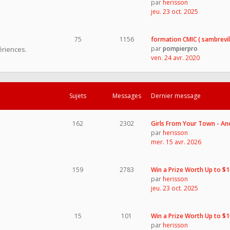
par
herisson
jeu. 23 oct. 2025
75
1156
formation CMIC ( sambrevil
par
pompierpro
ériences.
ven. 24 avr. 2020
Sujets
Messages
Dernier message
162
2302
Girls From Your Town - A
par
herisson
mer. 15 avr. 2026
159
2783
Win a Prize Worth Up to $
par
herisson
jeu. 23 oct. 2025
15
101
Win a Prize Worth Up to $
par
herisson