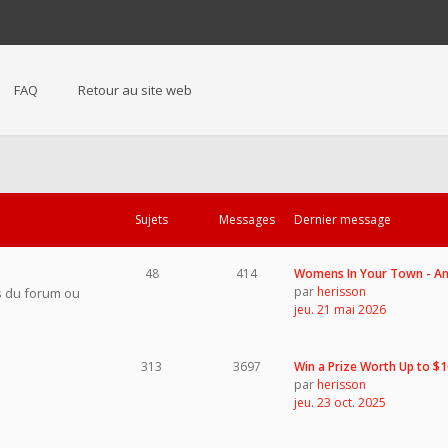
FAQ
Retour au site web
Sujets
Messages
Dernier message
48
414
Womens In Your Town - 
par
herisson
s du forum ou
jeu. 21 mai 2026
313
3697
Win a Prize Worth Up to $
par
herisson
jeu. 23 oct. 2025