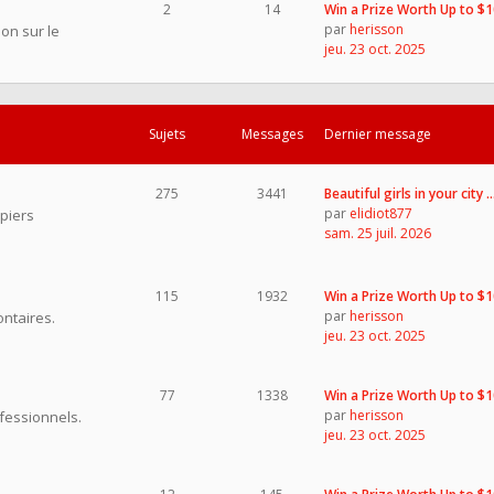
2
14
Win a Prize Worth Up to $
par
herisson
on sur le
jeu. 23 oct. 2025
Sujets
Messages
Dernier message
275
3441
Beautiful girls in your city 
par
elidiot877
piers
sam. 25 juil. 2026
115
1932
Win a Prize Worth Up to $
par
herisson
ntaires.
jeu. 23 oct. 2025
77
1338
Win a Prize Worth Up to $
par
herisson
fessionnels.
jeu. 23 oct. 2025