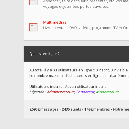
Annoncer, faire découvrir, présenter, etc. vos ma
voyages et journées portes ouvertes.
Multimédias
Livres, revues, DVD, vidéos, programme TV et Ciné
Qui est en ligne ?
Au total, il y a
73
utilisateurs en ligne :: 0 inscrit, 0 invisi
Le nombre maximal d’utilisateurs en ligne simultanément
Utilisateurs inscrits : Aucun utilisateur inscrit
Légende :
Administrateurs
,
Fondateur
,
Modérateurs
26952
messages •
2435
sujets •
1482
membres • Notre mem