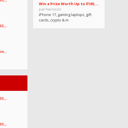
100,…
Win a Prize Worth Up to $100,000.77!
par herisson
iPhone 17, gaming laptops, gift
cards, crypto & m
100,…
pie…
100,…
100,…