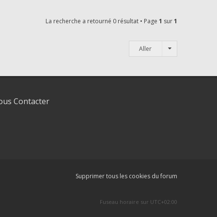
La recherche a retourné 0 résultat • Page
1
sur
1
Aller
us Contacter
Supprimer tous les cookies du forum
Fuseau horaire sur
UTC+02:00