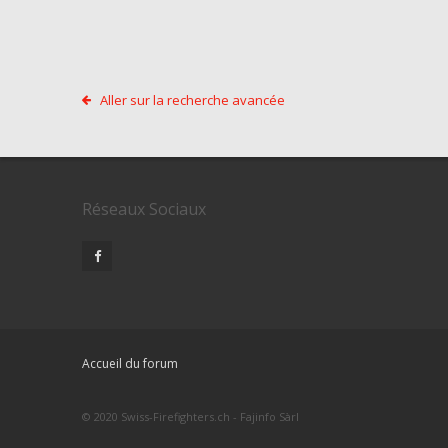
Aller sur la recherche avancée
Réseaux Sociaux
Accueil du forum
© 2020 Swiss-Firefighters.ch - Fajinfo Sàrl