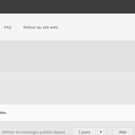
FAQ
Retour au site web
iés.
Afficher les messages publiés depuis
7 jours