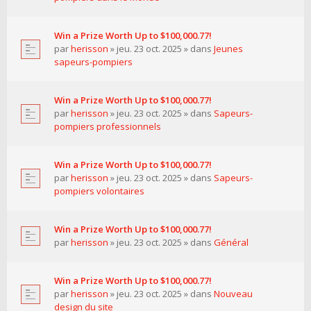
Win a Prize Worth Up to $100,000.77!
par
herisson
» jeu. 23 oct. 2025 » dans
Jeunes
sapeurs-pompiers
Win a Prize Worth Up to $100,000.77!
par
herisson
» jeu. 23 oct. 2025 » dans
Sapeurs-
pompiers professionnels
Win a Prize Worth Up to $100,000.77!
par
herisson
» jeu. 23 oct. 2025 » dans
Sapeurs-
pompiers volontaires
Win a Prize Worth Up to $100,000.77!
par
herisson
» jeu. 23 oct. 2025 » dans
Général
Win a Prize Worth Up to $100,000.77!
par
herisson
» jeu. 23 oct. 2025 » dans
Nouveau
design du site