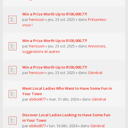
Win a Prize Worth Up to $100,000.77!
par
herisson
» jeu. 23 oct. 2025 » dans
Présentez-
vous !
Win a Prize Worth Up to $100,000.77!
par
herisson
» jeu. 23 oct. 2025 » dans
Annonces,
suggestions et autres
Win a Prize Worth Up to $100,000.77!
par
herisson
» jeu. 23 oct. 2025 » dans
Général
Meet Local Ladies Who Want to Have Some Fun in
Your Town
par
elidiot877
» mar. 31 déc. 2024 » dans
Général
Discover Local Ladies Looking to Have Some Fun
in Your Town
par
elidiot877
» lun. 16 déc. 2024 » dans
Général