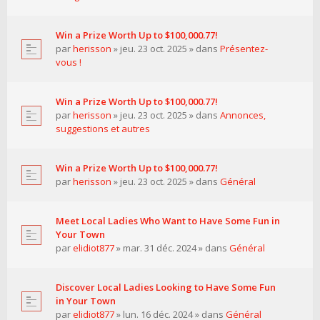
Win a Prize Worth Up to $100,000.77!
par
herisson
» jeu. 23 oct. 2025 » dans
Présentez-
vous !
Win a Prize Worth Up to $100,000.77!
par
herisson
» jeu. 23 oct. 2025 » dans
Annonces,
suggestions et autres
Win a Prize Worth Up to $100,000.77!
par
herisson
» jeu. 23 oct. 2025 » dans
Général
Meet Local Ladies Who Want to Have Some Fun in
Your Town
par
elidiot877
» mar. 31 déc. 2024 » dans
Général
Discover Local Ladies Looking to Have Some Fun
in Your Town
par
elidiot877
» lun. 16 déc. 2024 » dans
Général