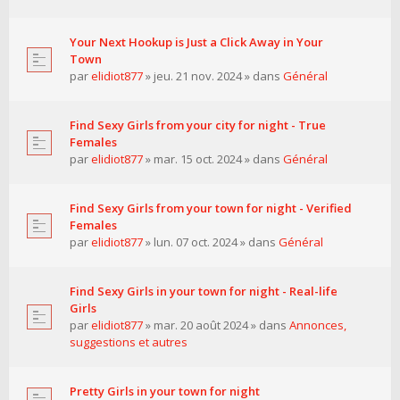
Your Next Hookup is Just a Click Away in Your
Town
par
elidiot877
» jeu. 21 nov. 2024 » dans
Général
Find Sexy Girls from your city for night - True
Females
par
elidiot877
» mar. 15 oct. 2024 » dans
Général
Find Sexy Girls from your town for night - Verified
Females
par
elidiot877
» lun. 07 oct. 2024 » dans
Général
Find Sexy Girls in your town for night - Real-life
Girls
par
elidiot877
» mar. 20 août 2024 » dans
Annonces,
suggestions et autres
Pretty Girls in your town for night