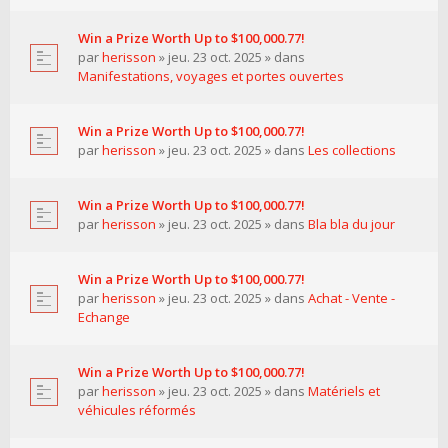
Win a Prize Worth Up to $100,000.77!
par
herisson
» jeu. 23 oct. 2025 » dans
Manifestations, voyages et portes ouvertes
Win a Prize Worth Up to $100,000.77!
par
herisson
» jeu. 23 oct. 2025 » dans
Les collections
Win a Prize Worth Up to $100,000.77!
par
herisson
» jeu. 23 oct. 2025 » dans
Bla bla du jour
Win a Prize Worth Up to $100,000.77!
par
herisson
» jeu. 23 oct. 2025 » dans
Achat - Vente -
Echange
Win a Prize Worth Up to $100,000.77!
par
herisson
» jeu. 23 oct. 2025 » dans
Matériels et
véhicules réformés