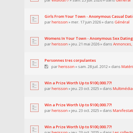
par
elidiot877
» sam. 25 juil. 2026 » dans
Général
Girls From Your Town - Anonymous Casual Datin
par
herisson
» mer. 17 juin 2026 » dans
Général
Womens In Your Town - Anonymous Sex Dating 
par
herisson
» jeu. 21 mai 2026 » dans
Annonces, 
Personnes tres corpulantes
par
herisson
» sam. 28 juil. 2012 » dans
Matéri
Win a Prize Worth Up to $100,000.77!
par
herisson
» jeu. 23 oct. 2025 » dans
Multimédia
Win a Prize Worth Up to $100,000.77!
par
herisson
» jeu. 23 oct. 2025 » dans
Manifestat
Win a Prize Worth Up to $100,000.77!
par
herisson
» jeu. 23 oct. 2025 » dans
Les collect