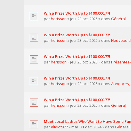
Win a Prize Worth Up to $100,000.77!
par
herisson
» jeu. 23 oct. 2025 » dans
Général
Win a Prize Worth Up to $100,000.77!
par
herisson
» jeu. 23 oct. 2025 » dans
Nouveau de
Win a Prize Worth Up to $100,000.77!
par
herisson
» jeu. 23 oct. 2025 » dans
Présentez-
Win a Prize Worth Up to $100,000.77!
par
herisson
» jeu. 23 oct. 2025 » dans
Annonces, 
Win a Prize Worth Up to $100,000.77!
par
herisson
» jeu. 23 oct. 2025 » dans
Général
Meet Local Ladies Who Want to Have Some Fun
par
elidiot877
» mar. 31 déc. 2024 » dans
Général