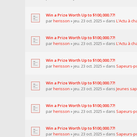
Win a Prize Worth Up to $100,000.77!
par
herisson
» jeu. 23 oct. 2025 » dans
L'Actu à c
Win a Prize Worth Up to $100,000.77!
par
herisson
» jeu. 23 oct. 2025 » dans
L'Actu à c
Win a Prize Worth Up to $100,000.77!
par
herisson
» jeu. 23 oct. 2025 » dans
Sapeurs-p
Win a Prize Worth Up to $100,000.77!
par
herisson
» jeu. 23 oct. 2025 » dans
Jeunes sa
Win a Prize Worth Up to $100,000.77!
par
herisson
» jeu. 23 oct. 2025 » dans
Sapeurs-po
Win a Prize Worth Up to $100,000.77!
par
herisson
» jeu. 23 oct. 2025 » dans
Sapeurs-po