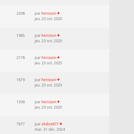
2308
par
herisson
jeu. 23 oct. 2025
1985
par
herisson
jeu. 23 oct. 2025
2178
par
herisson
jeu. 23 oct. 2025
1679
par
herisson
jeu. 23 oct. 2025
1306
par
herisson
jeu. 23 oct. 2025
7877
par
elidiot877
mar. 31 déc. 2024