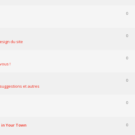
0
0
sign du site
0
vous !
0
suggestions et autres
0
 in Your Town
0