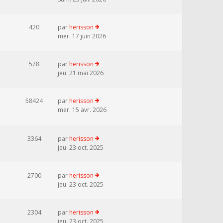
420
par
herisson
mer. 17 juin 2026
578
par
herisson
jeu. 21 mai 2026
58424
par
herisson
mer. 15 avr. 2026
3364
par
herisson
jeu. 23 oct. 2025
2700
par
herisson
jeu. 23 oct. 2025
2304
par
herisson
jeu. 23 oct. 2025