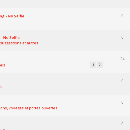
g - No Selfie
0
- No Selfie
0
suggestions et autres
24
els
1
2
0
s
0
ions, voyages et portes ouvertes
0
ions