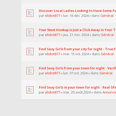
Discover Local Ladies Looking to Have Some F
par
elidiot877
» lun. 16 déc. 2024 » dans
Général
Your Next Hookup is Just a Click Away in Your 
par
elidiot877
» jeu. 21 nov. 2024 » dans
Général
Find Sexy Girls from your city for night - True
par
elidiot877
» mar. 15 oct. 2024 » dans
Général
Find Sexy Girls from your town for night - Veri
par
elidiot877
» lun. 07 oct. 2024 » dans
Général
Find Sexy Girls in your town for night - Real-life
par
elidiot877
» mar. 20 août 2024 » dans
Annonces