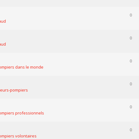
0
haud
0
haud
0
ompiers dans le monde
0
peurs-pompiers
0
mpiers professionnels
0
mpiers volontaires