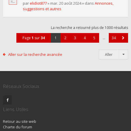
par
elidiot877
» mar. 20 août 2024 » dans
Annonces,
suggestions et autres
La recherche a retourné plus de 1000 résultats
Page
1
sur
34
1
2
3
4
5
…
34
Aller sur la recherche avancée
Aller
Réseaux Sociaux
Liens Utiles
Retour au site web
Charte du forum