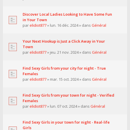
Discover Local Ladies Looking to Have Some Fun
in Your Town
par
elidiot877
» lun. 16 déc. 2024 » dans
Général
Your Next Hookup is Just a Click Away in Your
Town
par
elidiot877
» jeu. 21 nov. 2024 » dans
Général
Find Sexy Girls from your city for night - True
Females
par
elidiot877
» mar. 15 oct. 2024 » dans
Général
Find Sexy Girls from your town for night - Verified
Females
par
elidiot877
» lun. 07 oct. 2024 » dans
Général
Find Sexy Girls in your town for night - Real-life
Girls