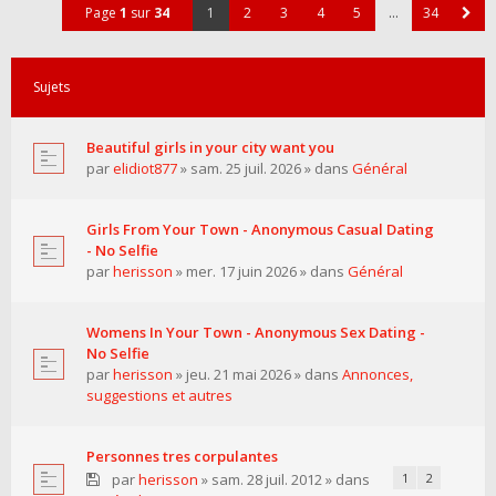
Page
1
sur
34
1
2
3
4
5
…
34
Sujets
Beautiful girls in your city want you
par
elidiot877
» sam. 25 juil. 2026 » dans
Général
Girls From Your Town - Anonymous Casual Dating
- No Selfie
par
herisson
» mer. 17 juin 2026 » dans
Général
Womens In Your Town - Anonymous Sex Dating -
No Selfie
par
herisson
» jeu. 21 mai 2026 » dans
Annonces,
suggestions et autres
Personnes tres corpulantes
par
herisson
» sam. 28 juil. 2012 » dans
1
2