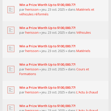
Win a Prize Worth Up to $100,000.77!
par
herisson
» jeu. 23 oct. 2025 » dans
Matériels et
véhicules réformés
Win a Prize Worth Up to $100,000.77!
par
herisson
» jeu. 23 oct. 2025 » dans
Véhicules
Win a Prize Worth Up to $100,000.77!
par
herisson
» jeu. 23 oct. 2025 » dans
Matériels
Win a Prize Worth Up to $100,000.77!
par
herisson
» jeu. 23 oct. 2025 » dans
Cours et
Formations
Win a Prize Worth Up to $100,000.77!
par
herisson
» jeu. 23 oct. 2025 » dans
L'Actu à chaud
Win a Prize Worth Up to $100,000.77!
par
herisson
» jeu. 23 oct. 2025 » dans
L'Actu à chaud