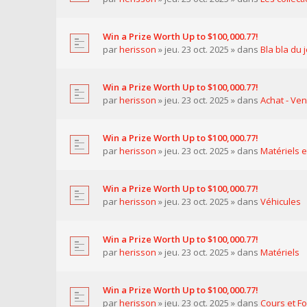
Win a Prize Worth Up to $100,000.77!
par
herisson
» jeu. 23 oct. 2025 » dans
Bla bla du 
Win a Prize Worth Up to $100,000.77!
par
herisson
» jeu. 23 oct. 2025 » dans
Achat - Ven
Win a Prize Worth Up to $100,000.77!
par
herisson
» jeu. 23 oct. 2025 » dans
Matériels 
Win a Prize Worth Up to $100,000.77!
par
herisson
» jeu. 23 oct. 2025 » dans
Véhicules
Win a Prize Worth Up to $100,000.77!
par
herisson
» jeu. 23 oct. 2025 » dans
Matériels
Win a Prize Worth Up to $100,000.77!
par
herisson
» jeu. 23 oct. 2025 » dans
Cours et F