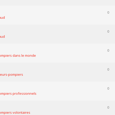
0
haud
0
haud
0
ompiers dans le monde
0
peurs-pompiers
0
mpiers professionnels
0
mpiers volontaires