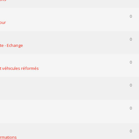
0
jour
0
te - Echange
0
et véhicules réformés
0
0
0
ormations