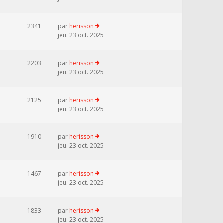
2341
par
herisson
jeu. 23 oct. 2025
2203
par
herisson
jeu. 23 oct. 2025
2125
par
herisson
jeu. 23 oct. 2025
1910
par
herisson
jeu. 23 oct. 2025
1467
par
herisson
jeu. 23 oct. 2025
1833
par
herisson
jeu. 23 oct. 2025