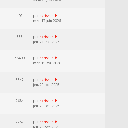
405
par
herisson
mer. 17 juin 2026
555
par
herisson
jeu. 21 mai 2026
58400
par
herisson
mer. 15 avr. 2026
3347
par
herisson
jeu. 23 oct. 2025
2684
par
herisson
jeu. 23 oct. 2025
2287
par
herisson
jeu. 23 oct. 2025