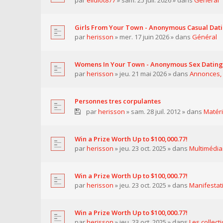
par
elidiot877
» sam. 25 juil. 2026 » dans
Général
Girls From Your Town - Anonymous Casual Datin
par
herisson
» mer. 17 juin 2026 » dans
Général
Womens In Your Town - Anonymous Sex Dating 
par
herisson
» jeu. 21 mai 2026 » dans
Annonces, 
Personnes tres corpulantes
par
herisson
» sam. 28 juil. 2012 » dans
Matéri
Win a Prize Worth Up to $100,000.77!
par
herisson
» jeu. 23 oct. 2025 » dans
Multimédia
Win a Prize Worth Up to $100,000.77!
par
herisson
» jeu. 23 oct. 2025 » dans
Manifestat
Win a Prize Worth Up to $100,000.77!
par
herisson
» jeu. 23 oct. 2025 » dans
Les collect