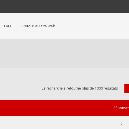
FAQ
Retour au site web
La recherche a retourné plus de 1000 résultats
Réponse
0