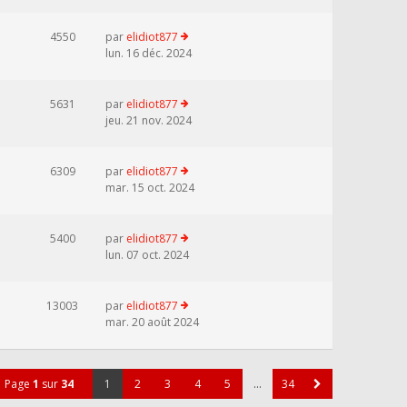
4550
par
elidiot877
lun. 16 déc. 2024
5631
par
elidiot877
jeu. 21 nov. 2024
6309
par
elidiot877
mar. 15 oct. 2024
5400
par
elidiot877
lun. 07 oct. 2024
13003
par
elidiot877
mar. 20 août 2024
Page
1
sur
34
1
2
3
4
5
…
34