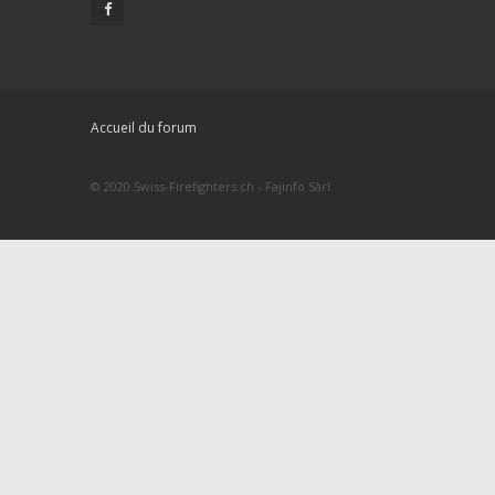
Accueil du forum
© 2020 Swiss-Firefighters.ch - Fajinfo Sàrl