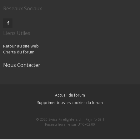
Réseaux Sociaux
Liens Utiles
Retour au site web
Charte du forum
Nous Contacter
Accueil du forum
Supprimer tous les cookies du forum
© 2020 Swiss-Firefighters.ch - Fajinfo Sàrl
Fuseau horaire sur
UTC+02:00