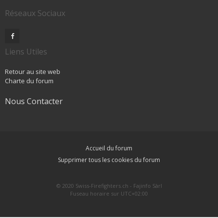
Réseaux Sociaux
Liens Utiles
Retour au site web
Charte du forum
Nous Contacter
Accueil du forum
Supprimer tous les cookies du forum
© 2020 Swiss-Firefighters.ch - Fajinfo Sàrl
Fuseau horaire sur
UTC+02:00