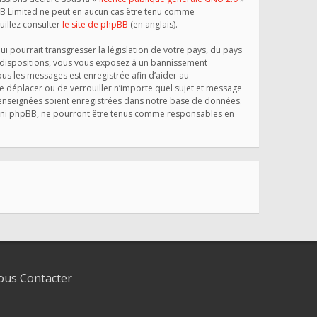
phpBB Limited ne peut en aucun cas être tenu comme
illez consulter
le site de phpBB
(en anglais).
 pourrait transgresser la législation de votre pays, du pays
s dispositions, vous vous exposez à un bannissement
 tous les messages est enregistrée afin d’aider au
e déplacer ou de verrouiller n’importe quel sujet et message
 renseignées soient enregistrées dans notre base de données.
», ni phpBB, ne pourront être tenus comme responsables en
us Contacter