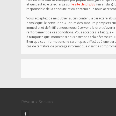
et qui peut être téléchargé sur
le site de phpBB
(en anglais). 
responsable de la conduite et du contenu que nous accepton
Vous acceptez de ne publier aucun contenu à caractère abusif
dans lequel le serveur de « Forum des sapeurs-pompiers suis
immédiat et définitif et nous nous réservons le droit d’avertir
renforcement de ces conditions. Vous acceptez le fait que « 
à n’importe quel moment si nous estimons cela nécessaire. En
Bien que ces informations ne seront pas diffusées à une tie
cas de tentative de piratage informatique visant à comprom
Réseaux Sociaux