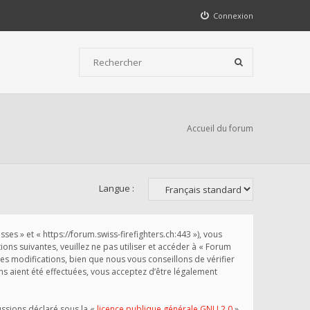
Connexion
Accueil du forum
Langue :
s » et « https://forum.swiss-firefighters.ch:443 »), vous
ns suivantes, veuillez ne pas utiliser et accéder à « Forum
 modifications, bien que nous vous conseillons de vérifier
s aient été effectuées, vous acceptez d’être légalement
ussions déclaré sous la «
licence publique générale GNU 2.0
»