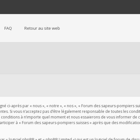
FAQ
Retour au site web
 ci-après par « nous », « notre », « nos », « Forum des sapeurs-pompiers suisse
es. Si vous n’acceptez pas d’être légalement responsable de toutes les conditio
conditions à n’importe quel moment et nous essaierons de vous informer de ces
participer à « Forum des sapeurs-pompiers suisses » après que des modification
« logiciel phpBB » et « phpBB Limited ») qui est un logiciel de forum de disc