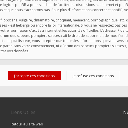
Le logiciel phpBB a pour seul but de faciliter les discussions sur internet et 
s et que nous n’acceptons pas. Pour plus d’informations concernant phpBB, veu
, obscène, vulgaire, diffamatoire, choquant, menaçant, pornographique, etc. qui
ses » est hébergé ou encore la loi internationale. Si vous ne respectez pas ce
 votre fournisseur d’accès à internet et les autorités officielles. L’adresse IP de
Forum des sapeurs-pompiers suisses » ait le droit de supprimer, de modifier, d
 tant qu’utilisateur, vous acceptez que toutes les informations que vous avez
rce partie sans votre consentement, ni « Forum des sapeurs-pompiers suisses 
ettre vos données.
Liens Utiles
No
Retour au site web