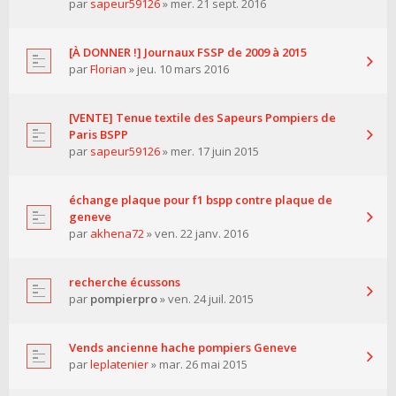
par
sapeur59126
» mer. 21 sept. 2016
[À DONNER !] Journaux FSSP de 2009 à 2015
par
Florian
» jeu. 10 mars 2016
[VENTE] Tenue textile des Sapeurs Pompiers de
Paris BSPP
par
sapeur59126
» mer. 17 juin 2015
échange plaque pour f1 bspp contre plaque de
geneve
par
akhena72
» ven. 22 janv. 2016
recherche écussons
par
pompierpro
» ven. 24 juil. 2015
Vends ancienne hache pompiers Geneve
par
leplatenier
» mar. 26 mai 2015