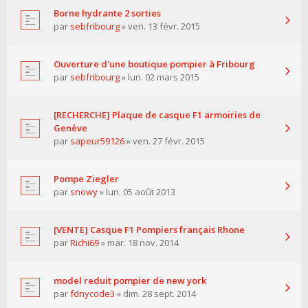
Borne hydrante 2 sorties
par
sebfribourg
» ven. 13 févr. 2015
Ouverture d'une boutique pompier à Fribourg
par
sebfribourg
» lun. 02 mars 2015
[RECHERCHE] Plaque de casque F1 armoiries de
Genève
par
sapeur59126
» ven. 27 févr. 2015
Pompe Ziegler
par
snowy
» lun. 05 août 2013
[VENTE] Casque F1 Pompiers français Rhone
par
Richi69
» mar. 18 nov. 2014
model reduit pompier de new york
par
fdnycode3
» dim. 28 sept. 2014