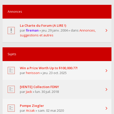
Annonces
La Charte du Forum (A LIRE !)
par
fireman
» jeu. 29 janv. 2004 » dans
Annonces,
suggestions et autres
Sujets
Win a Prize Worth Up to $100,000.77!
par
herisson
» jeu. 23 oct. 2025
[VENTE] Collection FDNY
par
Jack
» lun. 30 juil. 2018
Pompe Ziegler
par
Arzak
» sam. 02 mai 2020