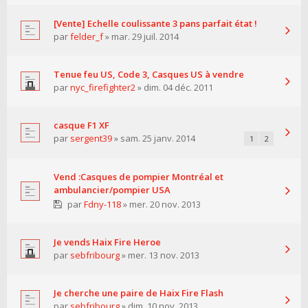
[Vente] Echelle coulissante 3 pans parfait état !
par
felder_f
» mar. 29 juil. 2014
Tenue feu US, Code 3, Casques US à vendre
par
nyc_firefighter2
» dim. 04 déc. 2011
casque F1 XF
par
sergent39
» sam. 25 janv. 2014
1
2
Vend :Casques de pompier Montréal et
ambulancier/pompier USA
par
Fdny-118
» mer. 20 nov. 2013
Je vends Haix Fire Heroe
par
sebfribourg
» mer. 13 nov. 2013
Je cherche une paire de Haix Fire Flash
par
sebfribourg
» dim. 10 nov. 2013