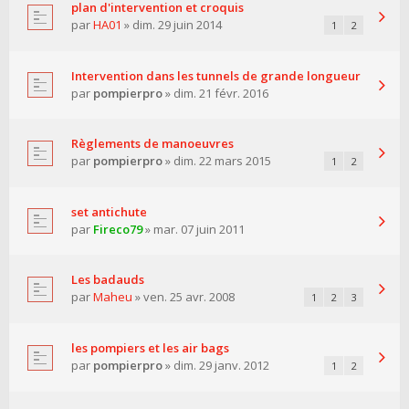
plan d'intervention et croquis
par
HA01
» dim. 29 juin 2014
1
2
Intervention dans les tunnels de grande longueur
par
pompierpro
» dim. 21 févr. 2016
Règlements de manoeuvres
par
pompierpro
» dim. 22 mars 2015
1
2
set antichute
par
Fireco79
» mar. 07 juin 2011
Les badauds
par
Maheu
» ven. 25 avr. 2008
1
2
3
les pompiers et les air bags
par
pompierpro
» dim. 29 janv. 2012
1
2