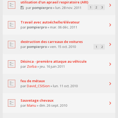
utilisation d'un apraeil respiratoire (ARI)
par
pompierpro
» lun. 28 nov. 2011
1
2
3
Travail avec autoéchelle/élévateur
par
pompierpro
» mar. 06 déc. 2011
destruction des carreaux de voitures
par
pompierpro
» ven. 15 oct. 2010
1
2
Désinca - première attaque au véhicule
par
Zorba
» jeu. 16 juin 2011
feu de métaux
par
David_CSISion
» lun. 11 oct. 2010
Sauvetage chevaux
par
Manu
» dim. 26 sept. 2010