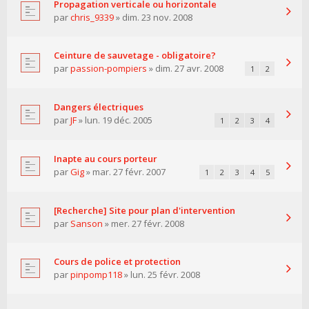
Propagation verticale ou horizontale
par
chris_9339
» dim. 23 nov. 2008
Ceinture de sauvetage - obligatoire?
par
passion-pompiers
» dim. 27 avr. 2008
1
2
Dangers électriques
par
JF
» lun. 19 déc. 2005
1
2
3
4
Inapte au cours porteur
par
Gig
» mar. 27 févr. 2007
1
2
3
4
5
[Recherche] Site pour plan d'intervention
par
Sanson
» mer. 27 févr. 2008
Cours de police et protection
par
pinpomp118
» lun. 25 févr. 2008