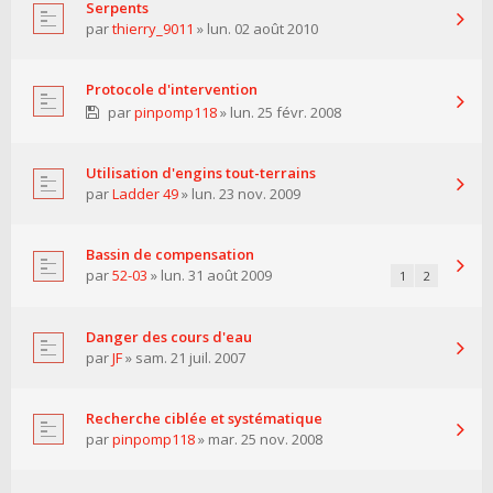
Serpents
par
thierry_9011
» lun. 02 août 2010
Protocole d'intervention
par
pinpomp118
» lun. 25 févr. 2008
Utilisation d'engins tout-terrains
par
Ladder 49
» lun. 23 nov. 2009
Bassin de compensation
par
52-03
» lun. 31 août 2009
1
2
Danger des cours d'eau
par
JF
» sam. 21 juil. 2007
Recherche ciblée et systématique
par
pinpomp118
» mar. 25 nov. 2008