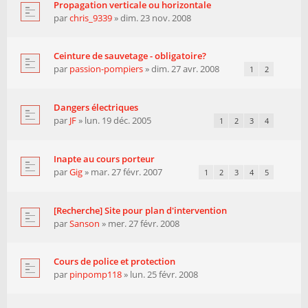
Propagation verticale ou horizontale
par
chris_9339
» dim. 23 nov. 2008
Ceinture de sauvetage - obligatoire?
par
passion-pompiers
» dim. 27 avr. 2008
1
2
Dangers électriques
par
JF
» lun. 19 déc. 2005
1
2
3
4
Inapte au cours porteur
par
Gig
» mar. 27 févr. 2007
1
2
3
4
5
[Recherche] Site pour plan d'intervention
par
Sanson
» mer. 27 févr. 2008
Cours de police et protection
par
pinpomp118
» lun. 25 févr. 2008