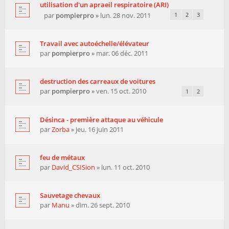
utilisation d'un apraeil respiratoire (ARI)
par
pompierpro
» lun. 28 nov. 2011
1
2
3
Travail avec autoéchelle/élévateur
par
pompierpro
» mar. 06 déc. 2011
destruction des carreaux de voitures
par
pompierpro
» ven. 15 oct. 2010
1
2
Désinca - première attaque au véhicule
par
Zorba
» jeu. 16 juin 2011
feu de métaux
par
David_CSISion
» lun. 11 oct. 2010
Sauvetage chevaux
par
Manu
» dim. 26 sept. 2010