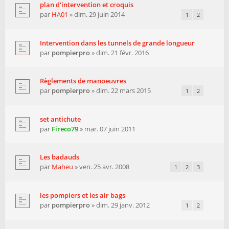
plan d'intervention et croquis
par
HA01
» dim. 29 juin 2014
1
2
Intervention dans les tunnels de grande longueur
par
pompierpro
» dim. 21 févr. 2016
Règlements de manoeuvres
par
pompierpro
» dim. 22 mars 2015
1
2
set antichute
par
Fireco79
» mar. 07 juin 2011
Les badauds
par
Maheu
» ven. 25 avr. 2008
1
2
3
les pompiers et les air bags
par
pompierpro
» dim. 29 janv. 2012
1
2