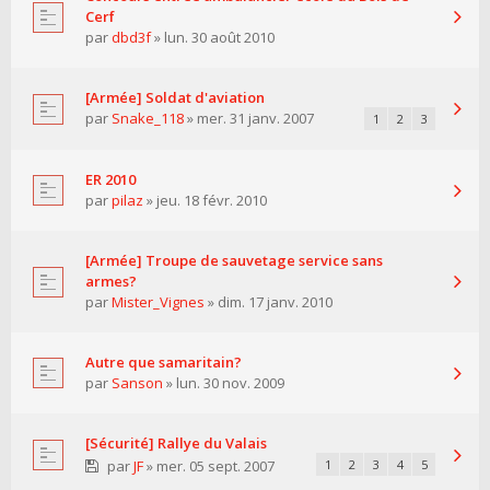
Cerf
par
dbd3f
» lun. 30 août 2010
[Armée] Soldat d'aviation
par
Snake_118
» mer. 31 janv. 2007
1
2
3
ER 2010
par
pilaz
» jeu. 18 févr. 2010
[Armée] Troupe de sauvetage service sans
armes?
par
Mister_Vignes
» dim. 17 janv. 2010
Autre que samaritain?
par
Sanson
» lun. 30 nov. 2009
[Sécurité] Rallye du Valais
par
JF
» mer. 05 sept. 2007
1
2
3
4
5