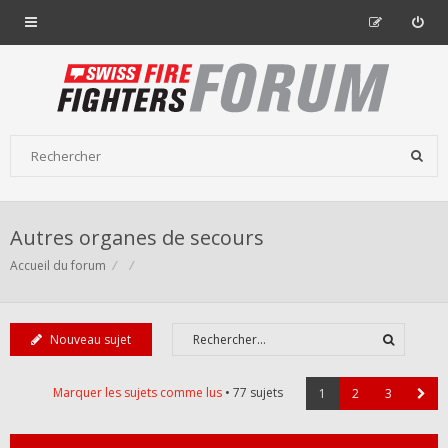
Autres organes de secours
Accueil du forum
Nouveau sujet
Marquer les sujets comme lus
• 77 sujets
1
2
3