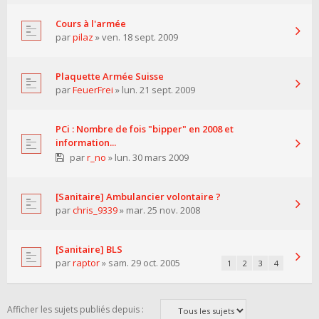
Cours à l'armée
par
pilaz
» ven. 18 sept. 2009
Plaquette Armée Suisse
par
FeuerFrei
» lun. 21 sept. 2009
PCi : Nombre de fois "bipper" en 2008 et
information...
par
r_no
» lun. 30 mars 2009
[Sanitaire] Ambulancier volontaire ?
par
chris_9339
» mar. 25 nov. 2008
[Sanitaire] BLS
par
raptor
» sam. 29 oct. 2005
1
2
3
4
Afficher les sujets publiés depuis :