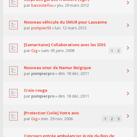
par
bassistefou
» jeu. 29 mars 2012
Nouveau véhicule du SMUR pour Lausanne
par
pompier93
» lun. 12 mars 2012
[Samaritains] Collaborations avec les SDIS
par
Gig
» sam. 05 janv. 2008
1
2
Nouveau smur de Namur Belgique
par
pompierpro
» dim. 18 déc. 2011
Croix-rouge
par
pompierpro
» dim. 18 déc. 2011
[Protection Civile] Votre avis
par
Gig
» mer. 29 nov. 2006
1
2
3
Concours entrée ambulancier école du Bois de