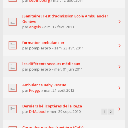
par
sebfribourg
» mar. 12 août 2014
[Sanitaire] Test d'admission Ecole Ambulancier
Genève
par
angels
» dim. 17 févr. 2013
formation ambulancier
par
pompierpro
» sam. 23 avr. 2011
les différents secours médicaux
par
pompierpro
» mer. 01 juin 2011
Ambulance Baby Rescue
par
Froggy
» mar. 21 août 2012
Derniers hélicoptères de la Rega
par
DrMaboul
» mer. 29 sept. 2010
1
2
Corps des gardes-frontière (Cgfr)