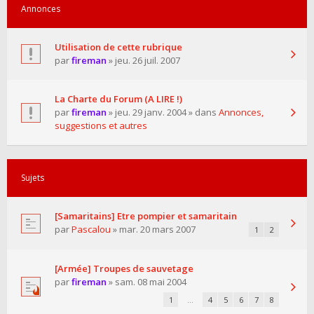
Annonces
Utilisation de cette rubrique
par
fireman
» jeu. 26 juil. 2007
La Charte du Forum (A LIRE !)
par
fireman
» jeu. 29 janv. 2004 » dans
Annonces,
suggestions et autres
Sujets
[Samaritains] Etre pompier et samaritain
par
Pascalou
» mar. 20 mars 2007
1
2
[Armée] Troupes de sauvetage
par
fireman
» sam. 08 mai 2004
1
…
4
5
6
7
8