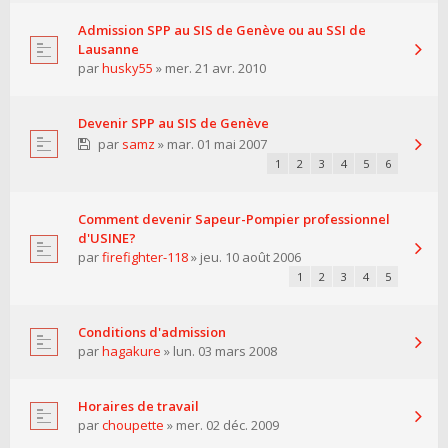
Admission SPP au SIS de Genève ou au SSI de
Lausanne
par
husky55
» mer. 21 avr. 2010
Devenir SPP au SIS de Genève
par
samz
» mar. 01 mai 2007
1
2
3
4
5
6
Comment devenir Sapeur-Pompier professionnel
d'USINE?
par
firefighter-118
» jeu. 10 août 2006
1
2
3
4
5
Conditions d'admission
par
hagakure
» lun. 03 mars 2008
Horaires de travail
par
choupette
» mer. 02 déc. 2009