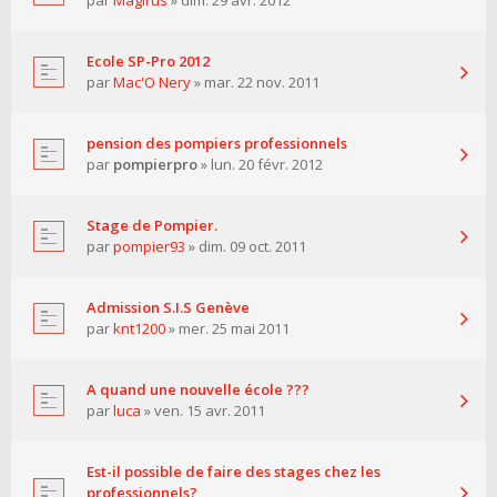
par
Magirus
» dim. 29 avr. 2012
Ecole SP-Pro 2012
par
Mac'O Nery
» mar. 22 nov. 2011
pension des pompiers professionnels
par
pompierpro
» lun. 20 févr. 2012
Stage de Pompier.
par
pompier93
» dim. 09 oct. 2011
Admission S.I.S Genève
par
knt1200
» mer. 25 mai 2011
A quand une nouvelle école ???
par
luca
» ven. 15 avr. 2011
Est-il possible de faire des stages chez les
professionnels?