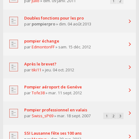
par
julio
» dim. 09 janv. 2011
1
2
Doubles fonctions pour les pro
par
pompierpro
» dim. 04 août 2013
pompier échange
par
EdmontonFF
» sam. 15 déc. 2012
Après le brevet?
par
tiki11
» jeu. 04 oct. 2012
Pompier aéroport de Genéve
par
Tofe38
» mar. 11 sept. 2012
Pompier professionnel en valais
par
Swiss_sP69
» mar. 18 sept. 2007
1
2
3
SSI Lausanne fête ses 100 ans