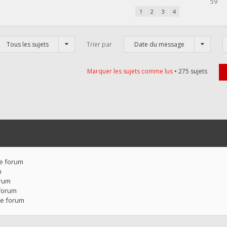
59
1
2
3
4
Tous les sujets
Trier par
Date du message
Marquer les sujets comme lus
• 275 sujets
ce forum
m
orum
forum
ce forum