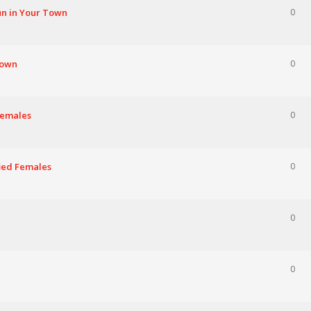
un in Your Town
0
Town
0
 Females
0
fied Females
0
0
0