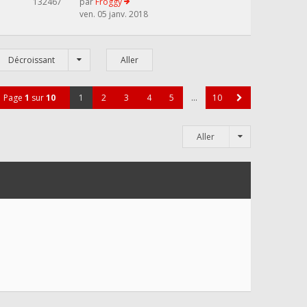
132467
par
Froggy
ven. 05 janv. 2018
Décroissant
Page
1
sur
10
1
2
3
4
5
…
10
Aller