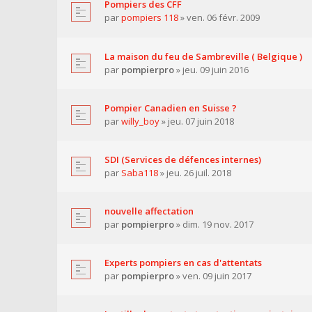
Pompiers des CFF
par
pompiers 118
» ven. 06 févr. 2009
La maison du feu de Sambreville ( Belgique )
par
pompierpro
» jeu. 09 juin 2016
Pompier Canadien en Suisse ?
par
willy_boy
» jeu. 07 juin 2018
SDI (Services de défences internes)
par
Saba118
» jeu. 26 juil. 2018
nouvelle affectation
par
pompierpro
» dim. 19 nov. 2017
Experts pompiers en cas d'attentats
par
pompierpro
» ven. 09 juin 2017