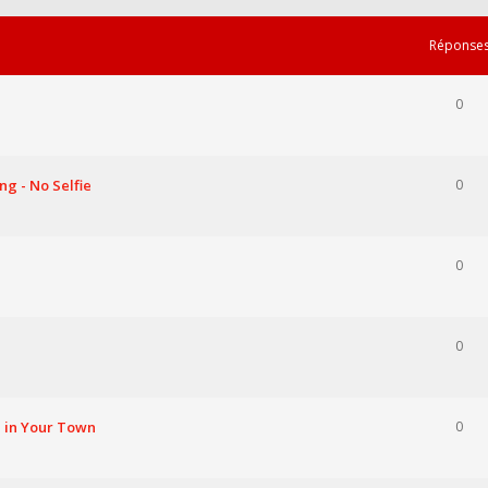
Réponse
0
g - No Selfie
0
0
0
 in Your Town
0