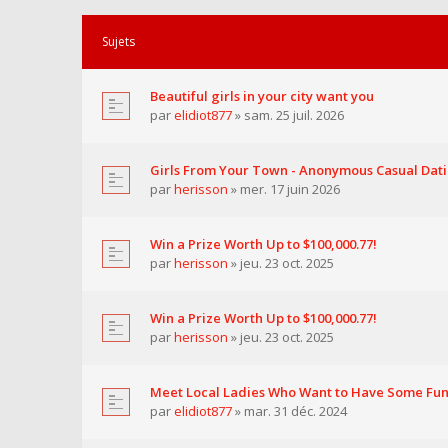
Sujets
Beautiful girls in your city want you
par
elidiot877
» sam. 25 juil. 2026
Girls From Your Town - Anonymous Casual Datin
par
herisson
» mer. 17 juin 2026
Win a Prize Worth Up to $100,000.77!
par
herisson
» jeu. 23 oct. 2025
Win a Prize Worth Up to $100,000.77!
par
herisson
» jeu. 23 oct. 2025
Meet Local Ladies Who Want to Have Some Fun
par
elidiot877
» mar. 31 déc. 2024