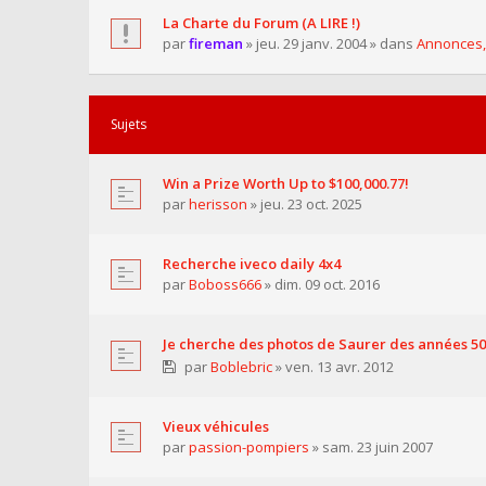
La Charte du Forum (A LIRE !)
par
fireman
» jeu. 29 janv. 2004 » dans
Annonces,
Sujets
Win a Prize Worth Up to $100,000.77!
par
herisson
» jeu. 23 oct. 2025
Recherche iveco daily 4x4
par
Boboss666
» dim. 09 oct. 2016
Je cherche des photos de Saurer des années 50
par
Boblebric
» ven. 13 avr. 2012
Vieux véhicules
par
passion-pompiers
» sam. 23 juin 2007