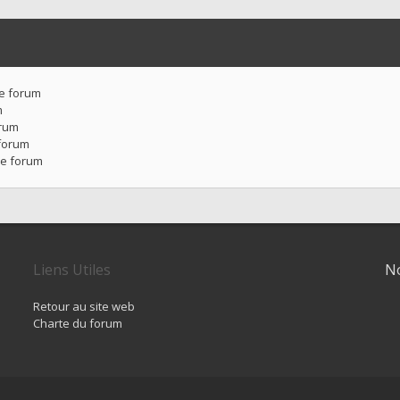
ce forum
m
orum
forum
ce forum
Liens Utiles
No
Retour au site web
Charte du forum