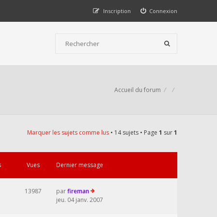
Inscription
Connexion
Accueil du forum
Marquer les sujets comme lus
• 14 sujets • Page
1
sur
1
s
Vues
Dernier message
13987
par
fireman
jeu. 04 janv. 2007