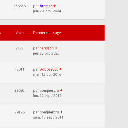
156858
par
fireman
jeu. 29 janv. 2004
s
Vues
Dernier message
2127
par
herisson
jeu. 23 oct. 2025
48011
par
Boboss666
mer. 12 oct. 2016
38692
par
pompierpro
lun. 12 sept. 2016
29126
par
pompierpro
sam. 17 sept. 2011