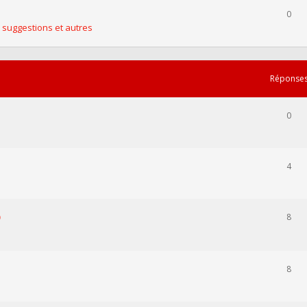
0
 suggestions et autres
Réponse
0
4
8
8