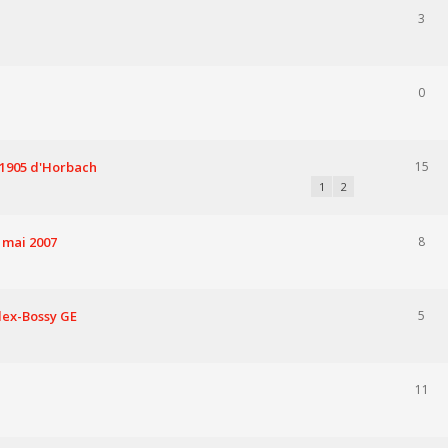
3
0
 1905 d'Horbach
15
1
2
 mai 2007
8
llex-Bossy GE
5
11