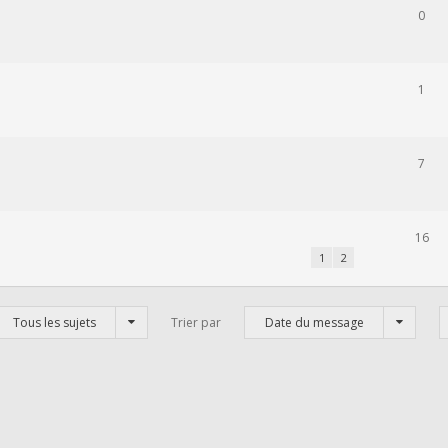
0
1
7
16
1
2
Tous les sujets
Trier par
Date du message