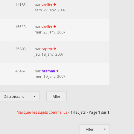
14183
par
vkeller
sam. 27 janv. 2007
15533
par
vkeller
mar. 23 janv. 2007
25803
par
raptor
jeu. 18 janv. 2007
48467
par
fireman
mer. 10 janv. 2007
Décroissant
Marquer les sujets comme lus
• 14 sujets • Page
1
sur
1
Aller