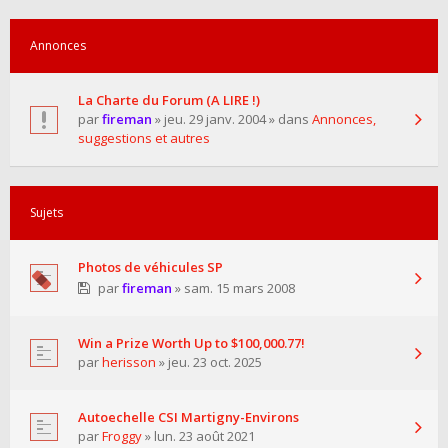
Annonces
La Charte du Forum (A LIRE !)
par
fireman
» jeu. 29 janv. 2004 » dans
Annonces,
suggestions et autres
Sujets
Photos de véhicules SP
par
fireman
» sam. 15 mars 2008
Win a Prize Worth Up to $100,000.77!
par
herisson
» jeu. 23 oct. 2025
Autoechelle CSI Martigny-Environs
par
Froggy
» lun. 23 août 2021