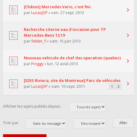
[Châssis] Mercedes Vario, c'est fini.
par
LucasJSP
» ven. 27 sept. 2013
Recherche citerne eau d'occasion pour TP
Mercedes-Benz 12.19
par
felder_f
» sam. 15 juin 2013
Nouveau vehicule de chef des operation (quebec)
par
Froggy
» lun. 12 août 2013
[SDIS Riviera, site de Montreux] Parc de véhicules
par
LucasJSP
» sam. 10 sept. 2011
1
2
Afficher les sujets publiés depuis :
Trier par