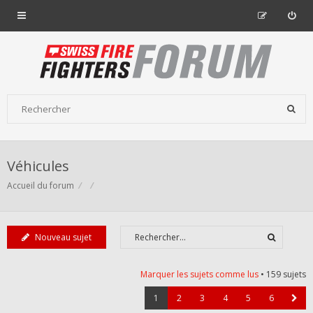
Véhicules
Accueil du forum
Nouveau sujet
Marquer les sujets comme lus
• 159 sujets
1
2
3
4
5
6