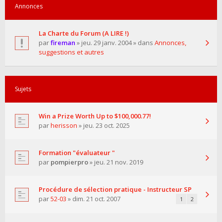
Annonces
La Charte du Forum (A LIRE !)
par
fireman
» jeu. 29 janv. 2004 » dans
Annonces,
suggestions et autres
Sujets
Win a Prize Worth Up to $100,000.77!
par
herisson
» jeu. 23 oct. 2025
Formation "évaluateur "
par
pompierpro
» jeu. 21 nov. 2019
Procédure de sélection pratique - Instructeur SP
par
52-03
» dim. 21 oct. 2007
1
2