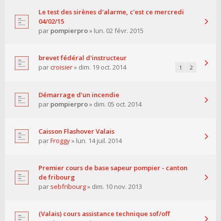
Le test des sirènes d'alarme, c'est ce mercredi
04/02/15
par
pompierpro
» lun. 02 févr. 2015
brevet fédéral d'instructeur
par
croisier
» dim. 19 oct. 2014
1
2
Démarrage d'un incendie
par
pompierpro
» dim. 05 oct. 2014
Caisson Flashover Valais
par
Froggy
» lun. 14 juil. 2014
Premier cours de base sapeur pompier - canton
de fribourg
par
sebfribourg
» dim. 10 nov. 2013
(Valais) cours assistance technique sof/off