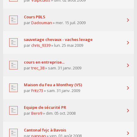
par
Vulpiculus
» dim. 02 août 2009
Cours PBLS
par
Dadouman
» mer. 15 juil. 2009
sauvetage chevaux - vaches levage
par
chris_9339
» lun. 25 mai 2009
cours en entreprise...
par
trec_38
» sam. 31 janv. 2009
Maison du Feu a Monthey (VS)
par
Fritz73
» sam. 31 janv. 2009
Equipe de sécurité PR
par
Bero9
» dim. 05 oct. 2008
Cantonal fvjc à Bavois
par
panpan
» ven. 01 août 2008