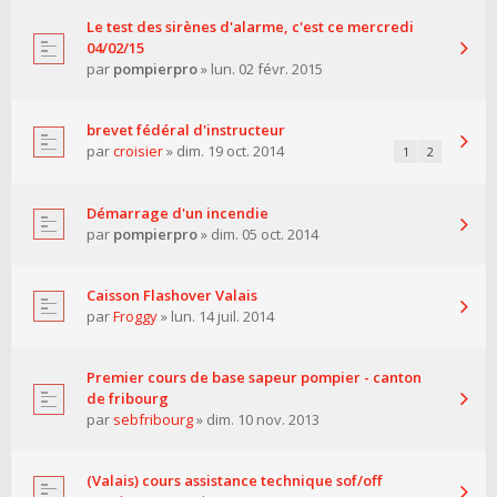
Le test des sirènes d'alarme, c'est ce mercredi
04/02/15
par
pompierpro
» lun. 02 févr. 2015
brevet fédéral d'instructeur
par
croisier
» dim. 19 oct. 2014
1
2
Démarrage d'un incendie
par
pompierpro
» dim. 05 oct. 2014
Caisson Flashover Valais
par
Froggy
» lun. 14 juil. 2014
Premier cours de base sapeur pompier - canton
de fribourg
par
sebfribourg
» dim. 10 nov. 2013
(Valais) cours assistance technique sof/off