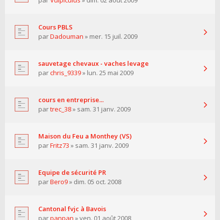
par
Vulpiculus
» dim. 02 août 2009
Cours PBLS
par
Dadouman
» mer. 15 juil. 2009
sauvetage chevaux - vaches levage
par
chris_9339
» lun. 25 mai 2009
cours en entreprise...
par
trec_38
» sam. 31 janv. 2009
Maison du Feu a Monthey (VS)
par
Fritz73
» sam. 31 janv. 2009
Equipe de sécurité PR
par
Bero9
» dim. 05 oct. 2008
Cantonal fvjc à Bavois
par
panpan
» ven. 01 août 2008