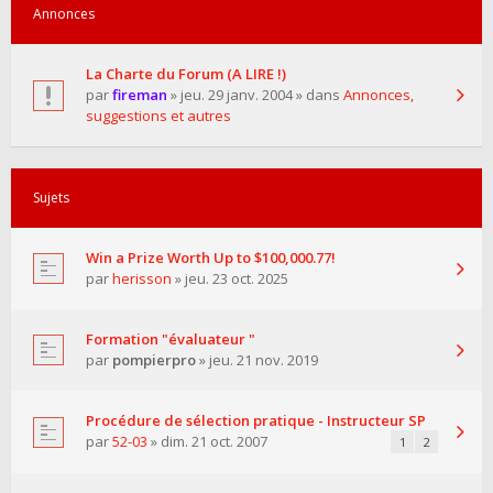
Annonces
La Charte du Forum (A LIRE !)
par
fireman
» jeu. 29 janv. 2004 » dans
Annonces,
suggestions et autres
Sujets
Win a Prize Worth Up to $100,000.77!
par
herisson
» jeu. 23 oct. 2025
Formation "évaluateur "
par
pompierpro
» jeu. 21 nov. 2019
Procédure de sélection pratique - Instructeur SP
par
52-03
» dim. 21 oct. 2007
1
2