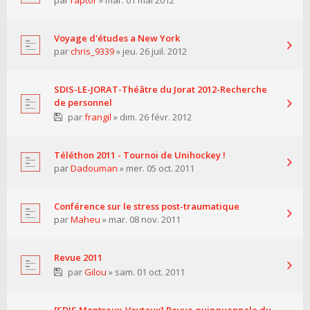
par
raptor
» mar. 01 mai 2012
Voyage d'études a New York
par
chris_9339
» jeu. 26 juil. 2012
SDIS-LE-JORAT-Théâtre du Jorat 2012-Recherche
de personnel
par
frangil
» dim. 26 févr. 2012
Téléthon 2011 - Tournoi de Unihockey !
par
Dadouman
» mer. 05 oct. 2011
Conférence sur le stress post-traumatique
par
Maheu
» mar. 08 nov. 2011
Revue 2011
par
Gilou
» sam. 01 oct. 2011