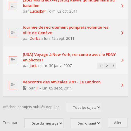
[SDIS Montreux-Veytaux] Revue quinquennale du
bataillon
par
LucasJSP
» dim. 02 oct. 2011
Journée de recrutement pompiers volontaires
Ville de Genève
par
Zorba
» lun. 12 sept. 2011
[USA] Voyage à New York, rencontre avec le FDNY
en photos !
par
Jack
» mar. 30 janv. 2007
1
2
3
Rencontre des amicales 2011 - Le Landron
par
JF
» lun. 05 sept. 2011
Afficher les sujets publiés depuis :
Trier par