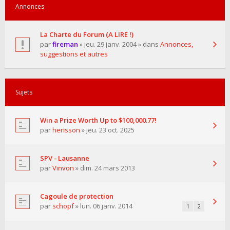
Annonces
La Charte du Forum (A LIRE !)
par
fireman
» jeu. 29 janv. 2004 » dans
Annonces,
suggestions et autres
Sujets
Win a Prize Worth Up to $100,000.77!
par
herisson
» jeu. 23 oct. 2025
SPV - Lausanne
par
Vinvon
» dim. 24 mars 2013
Cagoule de protection
par
schopf
» lun. 06 janv. 2014
1
2