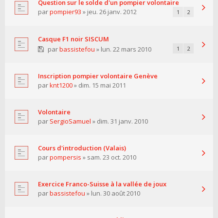
Question sur le solde d'un pompier volontaire
par
pompier93
» jeu. 26 janv. 2012
1
2
Casque F1 noir SISCUM
par
bassistefou
» lun. 22 mars 2010
1
2
Inscription pompier volontaire Genève
par
knt1200
» dim. 15 mai 2011
Volontaire
par
SergioSamuel
» dim. 31 janv. 2010
Cours d'introduction (Valais)
par
pompersis
» sam. 23 oct. 2010
Exercice Franco-Suisse à la vallée de joux
par
bassistefou
» lun. 30 août 2010