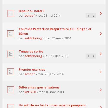
Bipeur ou natel ?
par
schopf
» jeu. 08 mai 2014
1
2
Cours de Protection Respiratoire à Düdingen et
Büren
par
sebfribourg
» mer. 26 mars 2014
Tenue de sortie
par
sebfribourg
» jeu. 12 déc. 2013
1
2
Premier exercice
par
schopf
» mar. 28 janv. 2014
Différentes spécialisations
par
knt1200
» mer. 06 nov. 2013
Un article sur les femmes sapeurs pompiers