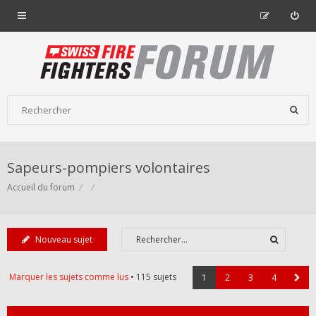
Sapeurs-pompiers volontaires
Accueil du forum
Nouveau sujet
Marquer les sujets comme lus
• 115 sujets
1
2
3
4