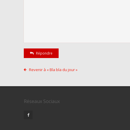
Répondre
Revenir à « Bla bla du jour »
Réseaux Sociaux