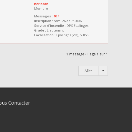
herisson
Membre
Messages :
107
Inscription :
sam. 26 août 2006
Service d'incendie :
DPS Epalinges
Grade :
Lieutenant
Localisation :
Epalinges (VD), SUISSE
1 message • Page
1
sur
1
Aller
us Contacter