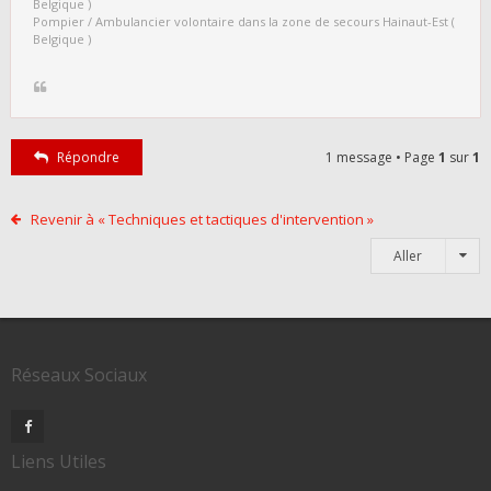
Belgique )
Pompier / Ambulancier volontaire dans la zone de secours Hainaut-Est (
Belgique )
Répondre
1 message • Page
1
sur
1
Revenir à « Techniques et tactiques d'intervention »
Aller
Réseaux Sociaux
Liens Utiles