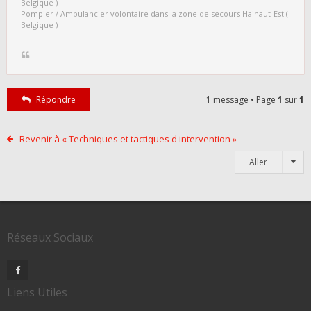
Belgique )
Pompier / Ambulancier volontaire dans la zone de secours Hainaut-Est (
Belgique )
Répondre
1 message • Page
1
sur
1
Revenir à « Techniques et tactiques d'intervention »
Aller
Réseaux Sociaux
Liens Utiles