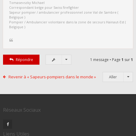
Tomasevszky Michael
Correspondant belge pour Swiss firefighter
Sapeur pompier / ambulancier professionnel zone Val de Sambre (
Belgique )
Pompier / Ambulancier volontaire dans la zone de secours Hainaut-Est (
Belgique )
Répondre
1 message • Page
1
sur
1
Revenir à « Sapeurs-pompiers dans le monde »
Aller
Réseaux Sociaux
Liens Utiles