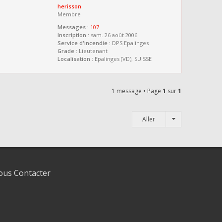
herisson
Membre
Messages :
107
Inscription :
sam. 26 août 2006
Service d'incendie :
DPS Epalinges
Grade :
Lieutenant
Localisation :
Epalinges (VD), SUISSE
1 message • Page
1
sur
1
Aller
us Contacter