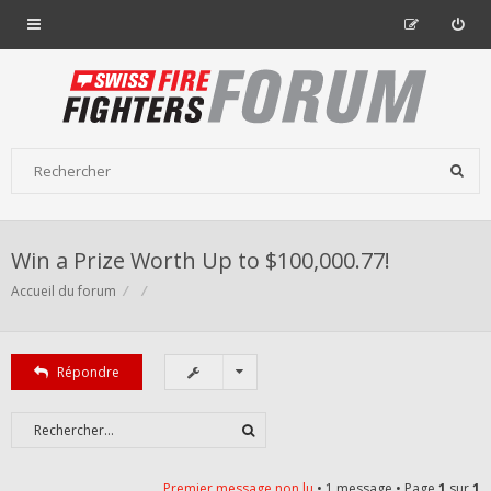
Win a Prize Worth Up to $100,000.77!
Accueil du forum
Répondre
Premier message non lu
• 1 message • Page
1
sur
1