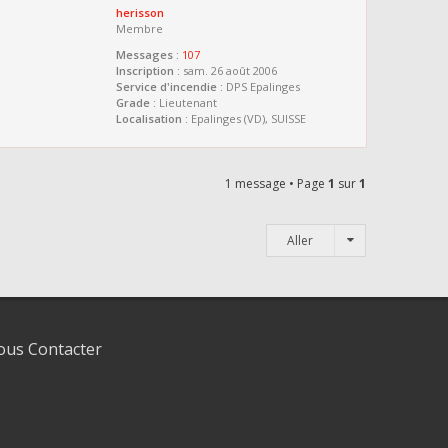
herisson
Membre
Messages :
107
Inscription :
sam. 26 août 2006
Service d'incendie :
DPS Epalinges
Grade :
Lieutenant
Localisation :
Epalinges (VD), SUISSE
1 message • Page
1
sur
1
Aller
us Contacter