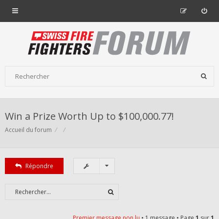
Win a Prize Worth Up to $100,000.77!
Accueil du forum
Répondre
Premier message non lu
• 1 message • Page
1
sur
1