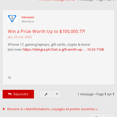
herisson
Membre
Win a Prize Worth Up to $100,000.77!
jeu. 23 oct. 2025
iPhone 17, gaming laptops, gift cards, crypto & more!
Join now:
https://telegra.ph/Get-a-gift-worth-up- ... 10-23-7108
Répondre
1 message • Page
1
sur
1
Revenir à « Manifestations, voyages et portes ouvertes »