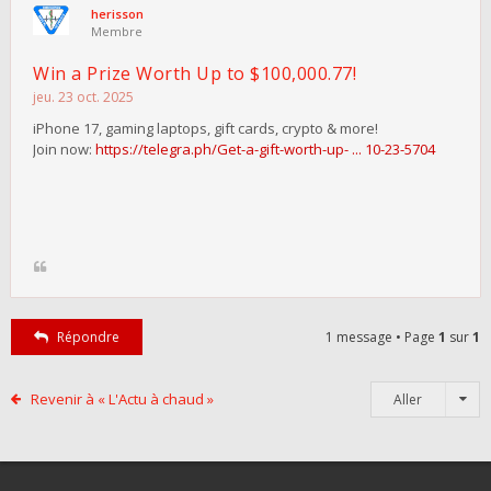
herisson
Membre
Win a Prize Worth Up to $100,000.77!
jeu. 23 oct. 2025
iPhone 17, gaming laptops, gift cards, crypto & more!
Join now:
https://telegra.ph/Get-a-gift-worth-up- ... 10-23-5704
Répondre
1 message • Page
1
sur
1
Revenir à « L'Actu à chaud »
Aller