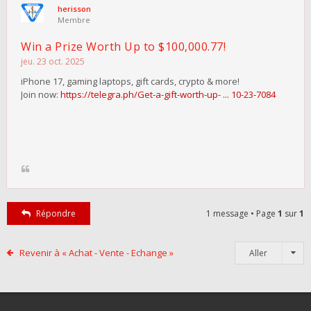
herisson
Membre
Win a Prize Worth Up to $100,000.77!
jeu. 23 oct. 2025
iPhone 17, gaming laptops, gift cards, crypto & more!
Join now:
https://telegra.ph/Get-a-gift-worth-up- ... 10-23-7084
Répondre
1 message • Page
1
sur
1
Revenir à « Achat - Vente - Echange »
Aller