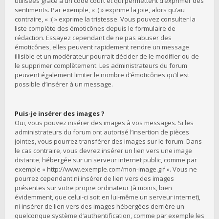
utilisées grâce à un code court et qui permettent d’exprimer des
sentiments. Par exemple, « :) » exprime la joie, alors qu’au
contraire, « :( » exprime la tristesse. Vous pouvez consulter la
liste complète des émoticônes depuis le formulaire de
rédaction. Essayez cependant de ne pas abuser des
émoticônes, elles peuvent rapidement rendre un message
illisible et un modérateur pourrait décider de le modifier ou de
le supprimer complètement. Les administrateurs du forum
peuvent également limiter le nombre d’émoticônes qu’il est
possible d’insérer à un message.
Puis-je insérer des images ?
Oui, vous pouvez insérer des images à vos messages. Si les
administrateurs du forum ont autorisé l’insertion de pièces
jointes, vous pourrez transférer des images sur le forum. Dans
le cas contraire, vous devrez insérer un lien vers une image
distante, hébergée sur un serveur internet public, comme par
exemple « http://www.exemple.com/mon-image.gif ». Vous ne
pourrez cependant ni insérer de lien vers des images
présentes sur votre propre ordinateur (à moins, bien
évidemment, que celui-ci soit en lui-même un serveur internet),
ni insérer de lien vers des images hébergées derrière un
quelconque système d’authentification, comme par exemple les