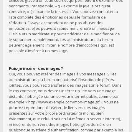
utilisées grâce à un code court et qui permettent d’exprimer des
sentiments. Par exemple, « :) » exprime la joie, alors qu’au
contraire, « :( » exprime la tristesse. Vous pouvez consulter la
liste complète des émoticônes depuis le formulaire de
rédaction. Essayez cependant de ne pas abuser des
émoticônes, elles peuvent rapidement rendre un message
illisible et un modérateur pourrait décider de le modifier ou de
le supprimer complètement. Les administrateurs du forum
peuvent également limiter le nombre d’émoticônes qu’il est
possible d’insérer à un message.
Puis-je insérer des images ?
Oui, vous pouvez insérer des images à vos messages. Si les
administrateurs du forum ont autorisé l’insertion de pièces
jointes, vous pourrez transférer des images sur le forum. Dans
le cas contraire, vous devrez insérer un lien vers une image
distante, hébergée sur un serveur internet public, comme par
exemple « http://www.exemple.com/mon-image.gif ». Vous ne
pourrez cependant ni insérer de lien vers des images
présentes sur votre propre ordinateur (à moins, bien
évidemment, que celui-ci soit en lui-même un serveur internet),
ni insérer de lien vers des images hébergées derrière un
quelconque système d’authentification, comme par exemple les