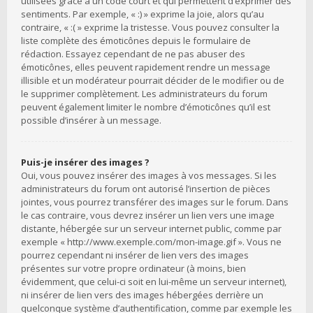
utilisées grâce à un code court et qui permettent d’exprimer des
sentiments. Par exemple, « :) » exprime la joie, alors qu’au
contraire, « :( » exprime la tristesse. Vous pouvez consulter la
liste complète des émoticônes depuis le formulaire de
rédaction. Essayez cependant de ne pas abuser des
émoticônes, elles peuvent rapidement rendre un message
illisible et un modérateur pourrait décider de le modifier ou de
le supprimer complètement. Les administrateurs du forum
peuvent également limiter le nombre d’émoticônes qu’il est
possible d’insérer à un message.
Puis-je insérer des images ?
Oui, vous pouvez insérer des images à vos messages. Si les
administrateurs du forum ont autorisé l’insertion de pièces
jointes, vous pourrez transférer des images sur le forum. Dans
le cas contraire, vous devrez insérer un lien vers une image
distante, hébergée sur un serveur internet public, comme par
exemple « http://www.exemple.com/mon-image.gif ». Vous ne
pourrez cependant ni insérer de lien vers des images
présentes sur votre propre ordinateur (à moins, bien
évidemment, que celui-ci soit en lui-même un serveur internet),
ni insérer de lien vers des images hébergées derrière un
quelconque système d’authentification, comme par exemple les