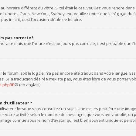
eau horaire différent du vôtre. Si tel était le cas, veuillez vous rendre dans
 Londres, Paris, New York, Sydney, etc. Veuillez noter que le réglage du
pas inscrit, c’est l’occasion idéale de le faire.
urs pas correcte !
horaire mais que l’heure n’est toujours pas correcte, il est probable que l
ur le forum, soit le logiciel n’a pas encore été traduit dans votre langue. 
tez. Si la traduction désirée n’existe pas, vous êtes libre de vous porter 
 de phpBB
® (en anglais).
 d’utilisateur ?
ilisateur lorsque vous consultez un sujet. Une d’elles peut être une ima
uer votre activité selon le nombre de messages que vous avez publié, ou per
 image connue sous le nom d’avatar qui est bien souvent unique et personn