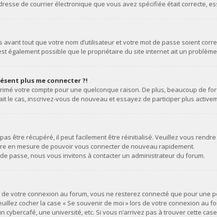
 l’adresse de courrier électronique que vous avez spécifiée était correcte,
avant tout que votre nom d’utilisateur et votre mot de passe soient correct
st également possible que le propriétaire du site internet ait un problème d
présent plus me connecter ?!
upprimé votre compte pour une quelconque raison. De plus, beaucoup de for
 était le cas, inscrivez-vous de nouveau et essayez de participer plus acti
s être récupéré, il peut facilement être réinitialisé. Veuillez vous rendre
 être en mesure de pouvoir vous connecter de nouveau rapidement.
 de passe, nous vous invitons à contacter un administrateur du forum.
rs de votre connexion au forum, vous ne resterez connecté que pour une p
 veuillez cocher la case « Se souvenir de moi » lors de votre connexion au
n cybercafé, une université, etc. Si vous n’arrivez pas à trouver cette cas