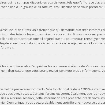
es qui ne sont pas disponibles aux visiteurs, tels que l’affichage d’avatar
s, l’adhésion à un groupe d’utilisateurs, etc. L’inscription ne vous prend 
») est une loi des États-Unis d’Amérique qui demande aux sites internet co
ts ou des tuteurs légaux des mineurs concernés. Si vous ne savez pas si
illons de contacter un conseiller juridique qui pourra vous renseigner. Ve
ale et ne doivent donc pas être contactés à ce sujet, excepté lorsque l’a
forum ? ».
vé les inscriptions afin d’empêcher les nouveaux visiteurs de s’inscrire. D
du nom d’utilisateur que vous souhaitez utiliser. Pour plus d’informations, 
otre mot de passe soient corrects. Si la fonctionnalité de la COPPA est act
s que vous avez reçues. Certains forums exigeront également que les nouvel
ez ouvrir une session ; cette information était présente lors de votre insc
urrier électronique, vous avez probablement spécifié une mauvaise adresse