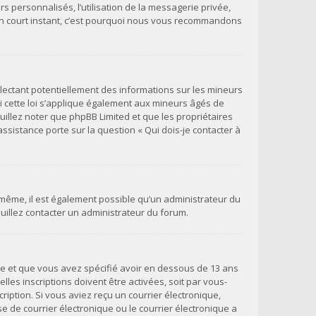
s personnalisés, l’utilisation de la messagerie privée,
qu’un court instant, c’est pourquoi nous vous recommandons
llectant potentiellement des informations sur les mineurs
 cette loi s’applique également aux mineurs âgés de
uillez noter que phpBB Limited et que les propriétaires
ssistance porte sur la question « Qui dois-je contacter à
e même, il est également possible qu’un administrateur du
veuillez contacter un administrateur du forum.
ivée et que vous avez spécifié avoir en dessous de 13 ans
les inscriptions doivent être activées, soit par vous-
ription. Si vous aviez reçu un courrier électronique,
 de courrier électronique ou le courrier électronique a