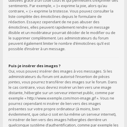
utilisées grâce à un code court et qui permettent d’exprimer des
sentiments. Par exemple, « :) » exprime la joie, alors qu’au
contraire, « :( » exprime la tristesse. Vous pouvez consulter la
liste complète des émoticônes depuis le formulaire de
rédaction. Essayez cependant de ne pas abuser des
émoticônes, elles peuvent rapidement rendre un message
illisible et un modérateur pourrait décider de le modifier ou de
le supprimer complètement. Les administrateurs du forum
peuvent également limiter le nombre d’émoticônes qu’il est
possible d’insérer à un message.
Puis-je insérer des images ?
Oui, vous pouvez insérer des images à vos messages. Si les
administrateurs du forum ont autorisé l’insertion de pièces
jointes, vous pourrez transférer des images sur le forum. Dans
le cas contraire, vous devrez insérer un lien vers une image
distante, hébergée sur un serveur internet public, comme par
exemple « http://www.exemple.com/mon-image.gif ». Vous ne
pourrez cependant ni insérer de lien vers des images
présentes sur votre propre ordinateur (à moins, bien
évidemment, que celui-ci soit en lui-même un serveur internet),
ni insérer de lien vers des images hébergées derrière un
quelconque système d’authentification, comme par exemple les