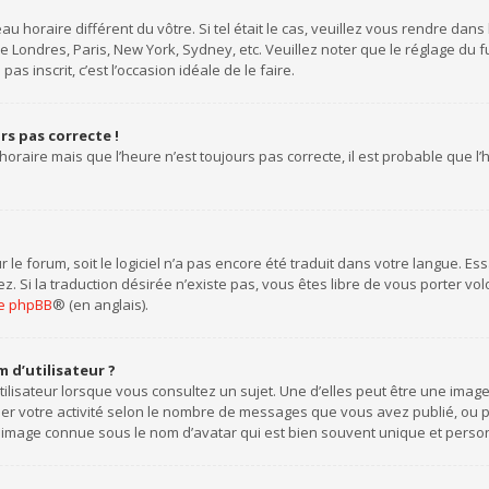
eau horaire différent du vôtre. Si tel était le cas, veuillez vous rendre dans
 Londres, Paris, New York, Sydney, etc. Veuillez noter que le réglage du
pas inscrit, c’est l’occasion idéale de le faire.
urs pas correcte !
horaire mais que l’heure n’est toujours pas correcte, il est probable que l
ur le forum, soit le logiciel n’a pas encore été traduit dans votre langue. 
tez. Si la traduction désirée n’existe pas, vous êtes libre de vous porter 
 de phpBB
® (en anglais).
 d’utilisateur ?
ilisateur lorsque vous consultez un sujet. Une d’elles peut être une ima
uer votre activité selon le nombre de messages que vous avez publié, ou per
 image connue sous le nom d’avatar qui est bien souvent unique et personn