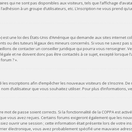
es qui ne sont pas disponibles aux visiteurs, tels que l’affichage d’avatar
s, l’adhésion à un groupe d’utilisateurs, etc. L’inscription ne vous prend 
») est une loi des États-Unis d’Amérique qui demande aux sites internet co
ts ou des tuteurs légaux des mineurs concernés. Si vous ne savez pas si
illons de contacter un conseiller juridique qui pourra vous renseigner. Ve
ale et ne doivent donc pas être contactés à ce sujet, excepté lorsque l’a
forum ? ».
vé les inscriptions afin d’empêcher les nouveaux visiteurs de s’inscrire. D
du nom d’utilisateur que vous souhaitez utiliser. Pour plus d’informations, 
otre mot de passe soient corrects. Si la fonctionnalité de la COPPA est act
s que vous avez reçues. Certains forums exigeront également que les nouvel
ez ouvrir une session ; cette information était présente lors de votre insc
urrier électronique, vous avez probablement spécifié une mauvaise adresse