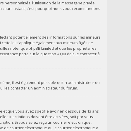
s personnalisés, l’utilisation de la messagerie privée,
qu’un court instant, c’est pourquoi nous vous recommandons
llectant potentiellement des informations sur les mineurs
 cette loi s’applique également aux mineurs âgés de
uillez noter que phpBB Limited et que les propriétaires
ssistance porte sur la question « Qui dois-je contacter à
e même, il est également possible qu’un administrateur du
veuillez contacter un administrateur du forum.
ivée et que vous avez spécifié avoir en dessous de 13 ans
les inscriptions doivent être activées, soit par vous-
ription. Si vous aviez reçu un courrier électronique,
 de courrier électronique ou le courrier électronique a