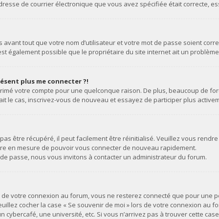
 l’adresse de courrier électronique que vous avez spécifiée était correcte,
avant tout que votre nom d’utilisateur et votre mot de passe soient correct
st également possible que le propriétaire du site internet ait un problème d
présent plus me connecter ?!
upprimé votre compte pour une quelconque raison. De plus, beaucoup de for
 était le cas, inscrivez-vous de nouveau et essayez de participer plus acti
s être récupéré, il peut facilement être réinitialisé. Veuillez vous rendre
 être en mesure de pouvoir vous connecter de nouveau rapidement.
 de passe, nous vous invitons à contacter un administrateur du forum.
rs de votre connexion au forum, vous ne resterez connecté que pour une p
 veuillez cocher la case « Se souvenir de moi » lors de votre connexion au
n cybercafé, une université, etc. Si vous n’arrivez pas à trouver cette cas