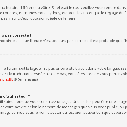
eau horaire différent du vôtre. Si tel était le cas, veuillez vous rendre dans
 Londres, Paris, New York, Sydney, etc. Veuillez noter que le réglage du
pas inscrit, c’est l’occasion idéale de le faire.
urs pas correcte !
horaire mais que l’heure n’est toujours pas correcte, il est probable que l
ur le forum, soit le logiciel n’a pas encore été traduit dans votre langue. 
tez. Si la traduction désirée n’existe pas, vous êtes libre de vous porter 
 de phpBB
® (en anglais).
 d’utilisateur ?
ilisateur lorsque vous consultez un sujet. Une d’elles peut être une ima
uer votre activité selon le nombre de messages que vous avez publié, ou per
 image connue sous le nom d’avatar qui est bien souvent unique et personn