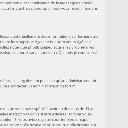
s personnalisés, l’utilisation de la messagerie privée,
qu’un court instant, c’est pourquoi nous vous recommandons
llectant potentiellement des informations sur les mineurs
 cette loi s’applique également aux mineurs âgés de
uillez noter que phpBB Limited et que les propriétaires
ssistance porte sur la question « Qui dois-je contacter à
e même, il est également possible qu’un administrateur du
veuillez contacter un administrateur du forum.
ivée et que vous avez spécifié avoir en dessous de 13 ans
les inscriptions doivent être activées, soit par vous-
ription. Si vous aviez reçu un courrier électronique,
 de courrier électronique ou le courrier électronique a