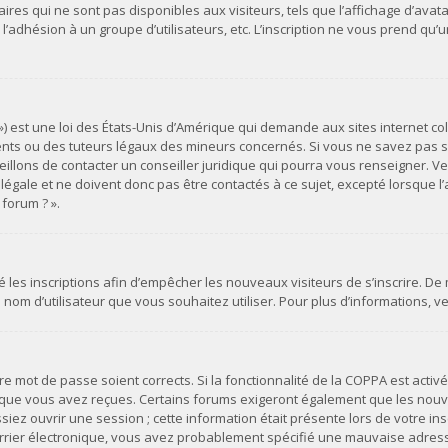
es qui ne sont pas disponibles aux visiteurs, tels que l’affichage d’avatar
s, l’adhésion à un groupe d’utilisateurs, etc. L’inscription ne vous prend 
») est une loi des États-Unis d’Amérique qui demande aux sites internet co
ts ou des tuteurs légaux des mineurs concernés. Si vous ne savez pas si
illons de contacter un conseiller juridique qui pourra vous renseigner. Ve
ale et ne doivent donc pas être contactés à ce sujet, excepté lorsque l’a
forum ? ».
vé les inscriptions afin d’empêcher les nouveaux visiteurs de s’inscrire. D
du nom d’utilisateur que vous souhaitez utiliser. Pour plus d’informations, 
otre mot de passe soient corrects. Si la fonctionnalité de la COPPA est act
s que vous avez reçues. Certains forums exigeront également que les nouvel
ez ouvrir une session ; cette information était présente lors de votre insc
urrier électronique, vous avez probablement spécifié une mauvaise adresse