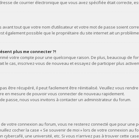
 l’adresse de courrier électronique que vous avez spécifiée était correcte,
avant tout que votre nom d’utilisateur et votre mot de passe soient correct
st également possible que le propriétaire du site internet ait un problème d
présent plus me connecter ?!
upprimé votre compte pour une quelconque raison. De plus, beaucoup de for
 était le cas, inscrivez-vous de nouveau et essayez de participer plus acti
s être récupéré, il peut facilement être réinitialisé. Veuillez vous rendre
 être en mesure de pouvoir vous connecter de nouveau rapidement.
 de passe, nous vous invitons à contacter un administrateur du forum.
rs de votre connexion au forum, vous ne resterez connecté que pour une p
 veuillez cocher la case « Se souvenir de moi » lors de votre connexion au
n cybercafé, une université, etc. Si vous n’arrivez pas à trouver cette cas