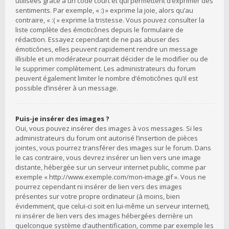
utilisées grâce à un code court et qui permettent d’exprimer des
sentiments. Par exemple, « :) » exprime la joie, alors qu’au
contraire, « :( » exprime la tristesse. Vous pouvez consulter la
liste complète des émoticônes depuis le formulaire de
rédaction. Essayez cependant de ne pas abuser des
émoticônes, elles peuvent rapidement rendre un message
illisible et un modérateur pourrait décider de le modifier ou de
le supprimer complètement. Les administrateurs du forum
peuvent également limiter le nombre d’émoticônes qu’il est
possible d’insérer à un message.
Puis-je insérer des images ?
Oui, vous pouvez insérer des images à vos messages. Si les
administrateurs du forum ont autorisé l’insertion de pièces
jointes, vous pourrez transférer des images sur le forum. Dans
le cas contraire, vous devrez insérer un lien vers une image
distante, hébergée sur un serveur internet public, comme par
exemple « http://www.exemple.com/mon-image.gif ». Vous ne
pourrez cependant ni insérer de lien vers des images
présentes sur votre propre ordinateur (à moins, bien
évidemment, que celui-ci soit en lui-même un serveur internet),
ni insérer de lien vers des images hébergées derrière un
quelconque système d’authentification, comme par exemple les