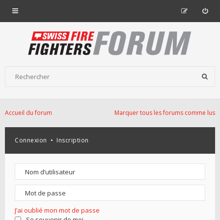
Accueil du forum
Marquer tous les forums comme lus
Connexion
•
Inscription
J’ai oublié mon mot de passe
Se souvenir de moi