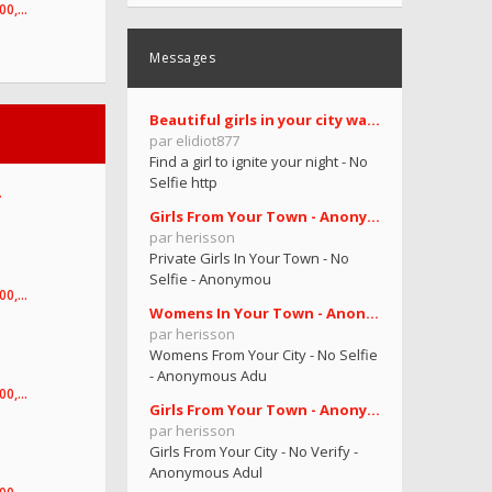
100,…
Messages
Beautiful girls in your city want you
par elidiot877
Find a girl to ignite your night - No
Selfie http
…
Girls From Your Town - Anonymous Casual Dating - N
par herisson
Private Girls In Your Town - No
Selfie - Anonymou
100,…
Womens In Your Town - Anonymous Sex Dating - No Se
par herisson
Womens From Your City - No Selfie
- Anonymous Adu
100,…
Girls From Your Town - Anonymous Adult Dating - No
par herisson
Girls From Your City - No Verify -
Anonymous Adul