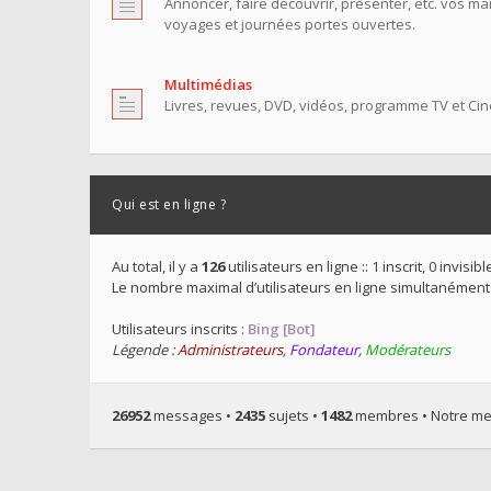
Annoncer, faire découvrir, présenter, etc. vos ma
voyages et journées portes ouvertes.
Multimédias
Livres, revues, DVD, vidéos, programme TV et Ciné
Qui est en ligne ?
Au total, il y a
126
utilisateurs en ligne :: 1 inscrit, 0 invis
Le nombre maximal d’utilisateurs en ligne simultanément
Utilisateurs inscrits :
Bing [Bot]
Légende :
Administrateurs
,
Fondateur
,
Modérateurs
26952
messages •
2435
sujets •
1482
membres • Notre mem