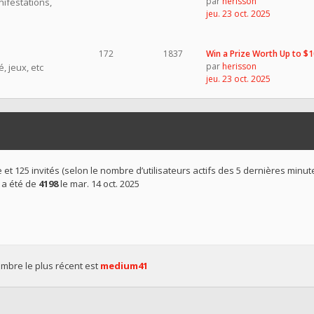
par
herisson
nifestations,
jeu. 23 oct. 2025
172
1837
Win a Prize Worth Up to $
par
herisson
, jeux, etc
jeu. 23 oct. 2025
ible et 125 invités (selon le nombre d’utilisateurs actifs des 5 dernières minut
 a été de
4198
le mar. 14 oct. 2025
bre le plus récent est
medium41