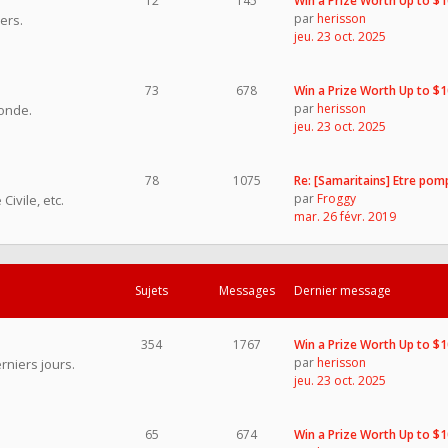
12
145
Win a Prize Worth Up to $
par
herisson
ers.
jeu. 23 oct. 2025
73
678
Win a Prize Worth Up to $
par
herisson
onde.
jeu. 23 oct. 2025
78
1075
Re: [Samaritains] Etre pom
par
Froggy
ivile, etc.
mar. 26 févr. 2019
Sujets
Messages
Dernier message
354
1767
Win a Prize Worth Up to $
par
herisson
rniers jours.
jeu. 23 oct. 2025
65
674
Win a Prize Worth Up to $