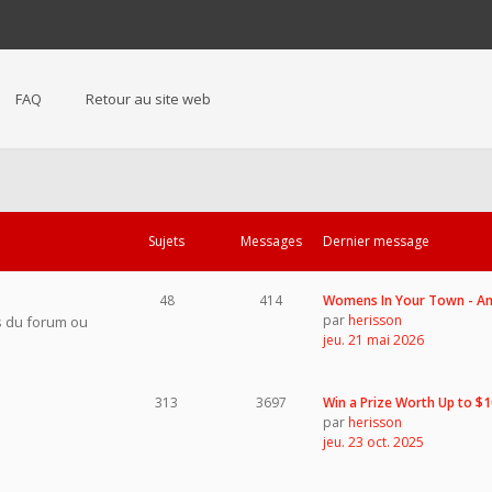
FAQ
Retour au site web
Sujets
Messages
Dernier message
48
414
Womens In Your Town - 
par
herisson
s du forum ou
jeu. 21 mai 2026
313
3697
Win a Prize Worth Up to $
par
herisson
jeu. 23 oct. 2025