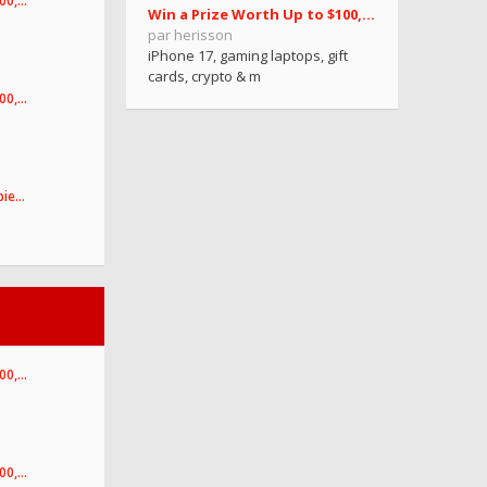
100,…
Win a Prize Worth Up to $100,000.77!
par herisson
iPhone 17, gaming laptops, gift
cards, crypto & m
100,…
pie…
100,…
100,…