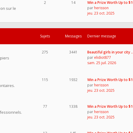
2
14
Win a Prize Worth Up to $
par
herisson
on sur le
jeu. 23 oct. 2025
Sujets
Messages
Dernier message
275
3441
Beautiful girls in your city 
par
elidiot877
piers
sam. 25 juil. 2026
115
1932
Win a Prize Worth Up to $
par
herisson
ntaires.
jeu. 23 oct. 2025
77
1338
Win a Prize Worth Up to $
par
herisson
fessionnels.
jeu. 23 oct. 2025