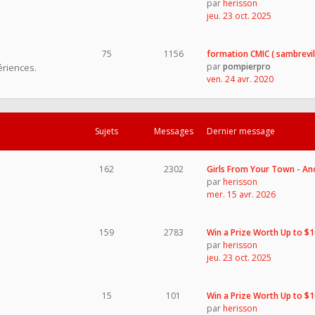
par
herisson
jeu. 23 oct. 2025
75
1156
formation CMIC ( sambrevil
par
pompierpro
ériences.
ven. 24 avr. 2020
Sujets
Messages
Dernier message
162
2302
Girls From Your Town - A
par
herisson
mer. 15 avr. 2026
159
2783
Win a Prize Worth Up to $
par
herisson
jeu. 23 oct. 2025
15
101
Win a Prize Worth Up to $
par
herisson