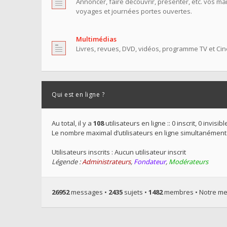
Annoncer, faire découvrir, présenter, etc. vos ma
voyages et journées portes ouvertes.
Multimédias
Livres, revues, DVD, vidéos, programme TV et Ciné
Qui est en ligne ?
Au total, il y a
108
utilisateurs en ligne :: 0 inscrit, 0 invis
Le nombre maximal d’utilisateurs en ligne simultanément
Utilisateurs inscrits : Aucun utilisateur inscrit
Légende :
Administrateurs
,
Fondateur
,
Modérateurs
26952
messages •
2435
sujets •
1482
membres • Notre mem