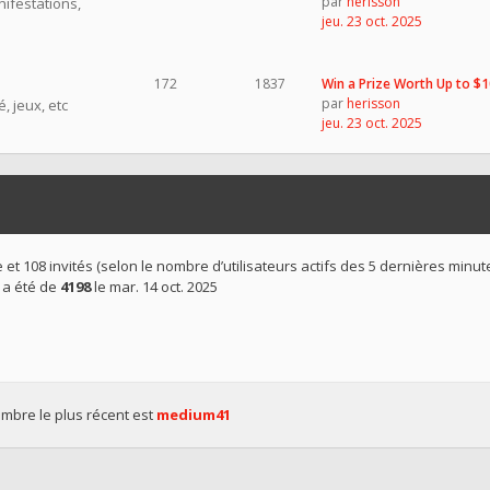
par
herisson
nifestations,
jeu. 23 oct. 2025
172
1837
Win a Prize Worth Up to $
par
herisson
, jeux, etc
jeu. 23 oct. 2025
ible et 108 invités (selon le nombre d’utilisateurs actifs des 5 dernières minut
 a été de
4198
le mar. 14 oct. 2025
bre le plus récent est
medium41