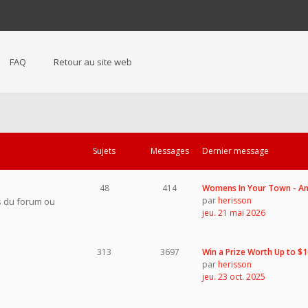
FAQ
Retour au site web
Sujets
Messages
Dernier message
48
414
Womens In Your Town - 
par
herisson
s du forum ou
jeu. 21 mai 2026
313
3697
Win a Prize Worth Up to $
par
herisson
jeu. 23 oct. 2025