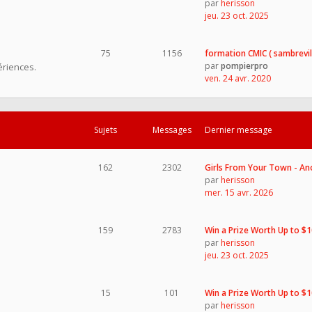
par
herisson
jeu. 23 oct. 2025
75
1156
formation CMIC ( sambrevil
par
pompierpro
ériences.
ven. 24 avr. 2020
Sujets
Messages
Dernier message
162
2302
Girls From Your Town - A
par
herisson
mer. 15 avr. 2026
159
2783
Win a Prize Worth Up to $
par
herisson
jeu. 23 oct. 2025
15
101
Win a Prize Worth Up to $
par
herisson