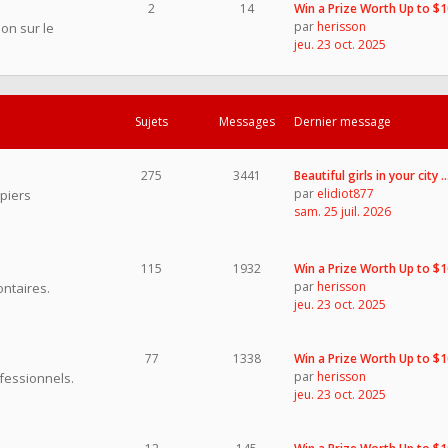
2
14
Win a Prize Worth Up to $
par
herisson
on sur le
jeu. 23 oct. 2025
Sujets
Messages
Dernier message
275
3441
Beautiful girls in your city 
par
elidiot877
piers
sam. 25 juil. 2026
115
1932
Win a Prize Worth Up to $
par
herisson
ntaires.
jeu. 23 oct. 2025
77
1338
Win a Prize Worth Up to $
par
herisson
fessionnels.
jeu. 23 oct. 2025