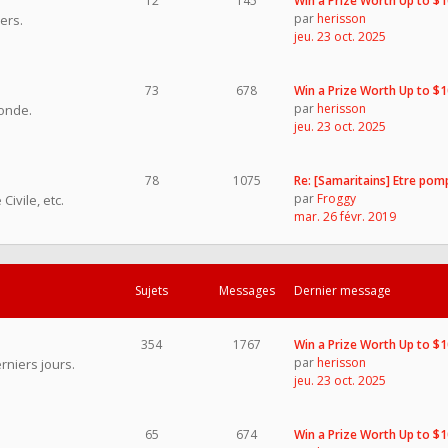
12
145
Win a Prize Worth Up to $
par
herisson
ers.
jeu. 23 oct. 2025
73
678
Win a Prize Worth Up to $
par
herisson
onde.
jeu. 23 oct. 2025
78
1075
Re: [Samaritains] Etre pom
par
Froggy
ivile, etc.
mar. 26 févr. 2019
Sujets
Messages
Dernier message
354
1767
Win a Prize Worth Up to $
par
herisson
rniers jours.
jeu. 23 oct. 2025
65
674
Win a Prize Worth Up to $