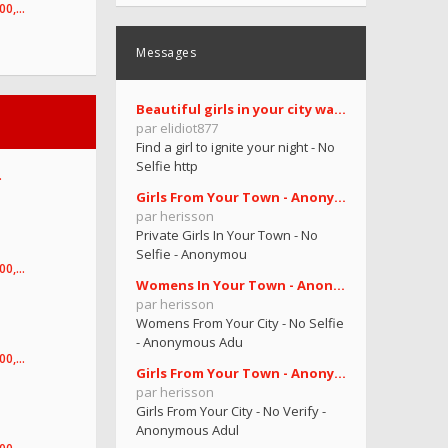
100,…
Messages
Beautiful girls in your city want you
par elidiot877
Find a girl to ignite your night - No
Selfie http
…
Girls From Your Town - Anonymous Casual Dating - N
par herisson
Private Girls In Your Town - No
Selfie - Anonymou
100,…
Womens In Your Town - Anonymous Sex Dating - No Se
par herisson
Womens From Your City - No Selfie
- Anonymous Adu
100,…
Girls From Your Town - Anonymous Adult Dating - No
par herisson
Girls From Your City - No Verify -
Anonymous Adul