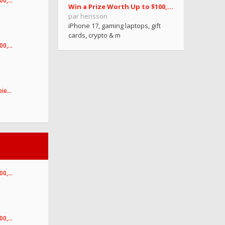
100,…
Win a Prize Worth Up to $100,000.77!
par herisson
iPhone 17, gaming laptops, gift
cards, crypto & m
100,…
pie…
100,…
100,…