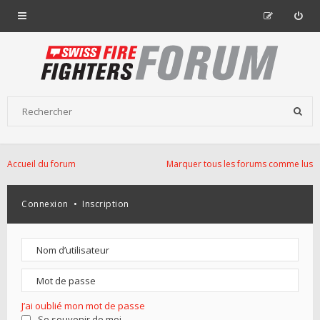
Accueil du forum
Marquer tous les forums comme lus
Connexion
•
Inscription
J’ai oublié mon mot de passe
Se souvenir de moi