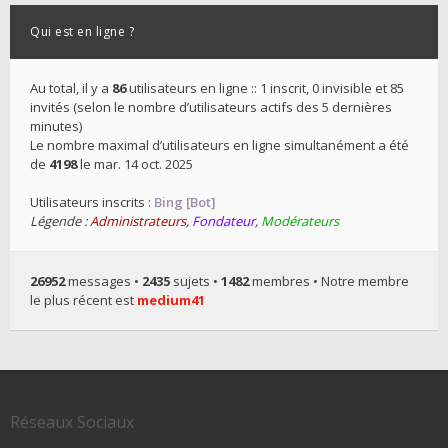
Qui est en ligne ?
Au total, il y a
86
utilisateurs en ligne :: 1 inscrit, 0 invisible et 85
invités (selon le nombre d’utilisateurs actifs des 5 dernières
minutes)
Le nombre maximal d’utilisateurs en ligne simultanément a été
de
4198
le mar. 14 oct. 2025
Utilisateurs inscrits :
Bing [Bot]
Légende :
Administrateurs
,
Fondateur
,
Modérateurs
26952
messages •
2435
sujets •
1482
membres • Notre membre
le plus récent est
medium41
Réseaux Sociaux