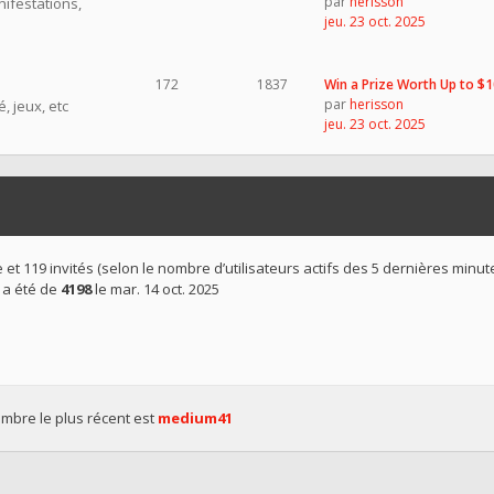
par
herisson
nifestations,
jeu. 23 oct. 2025
172
1837
Win a Prize Worth Up to $
par
herisson
, jeux, etc
jeu. 23 oct. 2025
ible et 119 invités (selon le nombre d’utilisateurs actifs des 5 dernières minut
 a été de
4198
le mar. 14 oct. 2025
bre le plus récent est
medium41