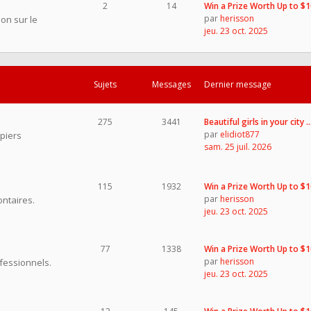
2
14
Win a Prize Worth Up to $
par
herisson
on sur le
jeu. 23 oct. 2025
Sujets
Messages
Dernier message
275
3441
Beautiful girls in your city 
par
elidiot877
piers
sam. 25 juil. 2026
115
1932
Win a Prize Worth Up to $
par
herisson
ntaires.
jeu. 23 oct. 2025
77
1338
Win a Prize Worth Up to $
par
herisson
fessionnels.
jeu. 23 oct. 2025