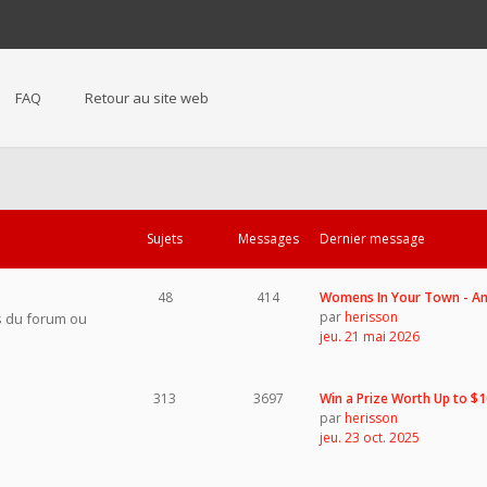
FAQ
Retour au site web
Sujets
Messages
Dernier message
48
414
Womens In Your Town - 
par
herisson
s du forum ou
jeu. 21 mai 2026
313
3697
Win a Prize Worth Up to $
par
herisson
jeu. 23 oct. 2025