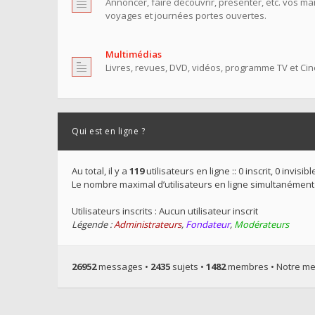
Annoncer, faire découvrir, présenter, etc. vos ma
voyages et journées portes ouvertes.
Multimédias
Livres, revues, DVD, vidéos, programme TV et Ciné
Qui est en ligne ?
Au total, il y a
119
utilisateurs en ligne :: 0 inscrit, 0 invis
Le nombre maximal d’utilisateurs en ligne simultanément
Utilisateurs inscrits : Aucun utilisateur inscrit
Légende :
Administrateurs
,
Fondateur
,
Modérateurs
26952
messages •
2435
sujets •
1482
membres • Notre mem