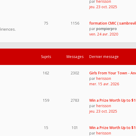
par
herisson
jeu. 23 oct. 2025
75
1156
formation CMIC ( sambrevil
par
pompierpro
ériences.
ven. 24 avr. 2020
Sujets
Messages
Dernier message
162
2302
Girls From Your Town - A
par
herisson
mer. 15 avr. 2026
159
2783
Win a Prize Worth Up to $
par
herisson
jeu. 23 oct. 2025
15
101
Win a Prize Worth Up to $
par
herisson