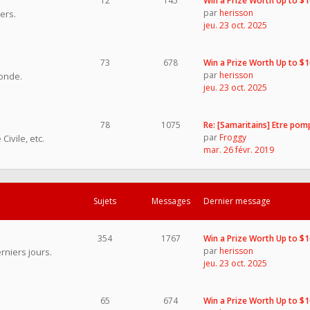
12
145
Win a Prize Worth Up to $
par
herisson
ers.
jeu. 23 oct. 2025
73
678
Win a Prize Worth Up to $
par
herisson
onde.
jeu. 23 oct. 2025
78
1075
Re: [Samaritains] Etre pom
par
Froggy
ivile, etc.
mar. 26 févr. 2019
Sujets
Messages
Dernier message
354
1767
Win a Prize Worth Up to $
par
herisson
rniers jours.
jeu. 23 oct. 2025
65
674
Win a Prize Worth Up to $