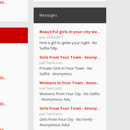
100,…
Messages
Beautiful girls in your city want you
par elidiot877
Find a girl to ignite your night - No
Selfie http
…
Girls From Your Town - Anonymous Casual Dating - N
par herisson
Private Girls In Your Town - No
Selfie - Anonymou
100,…
Womens In Your Town - Anonymous Sex Dating - No Se
par herisson
Womens From Your City - No Selfie
- Anonymous Adu
100,…
Girls From Your Town - Anonymous Adult Dating - No
par herisson
Girls From Your City - No Verify -
Anonymous Adul