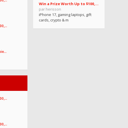
100,…
Win a Prize Worth Up to $100,000.77!
par herisson
iPhone 17, gaming laptops, gift
cards, crypto & m
100,…
pie…
100,…
100,…