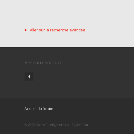
Aller sur la recherche avancée
Réseaux Sociaux
Accueil du forum
© 2020 Swiss-Firefighters.ch - Fajinfo Sàrl