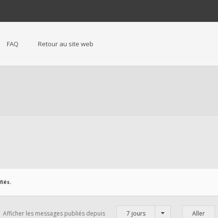
FAQ
Retour au site web
iés.
Afficher les messages publiés depuis
7 jours