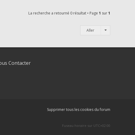
La recherche a retourné 0 résultat • Page
1
sur
1
Aller
us Contacter
Supprimer tous les cookies du forum
Fuseau horaire sur
UTC+02:00